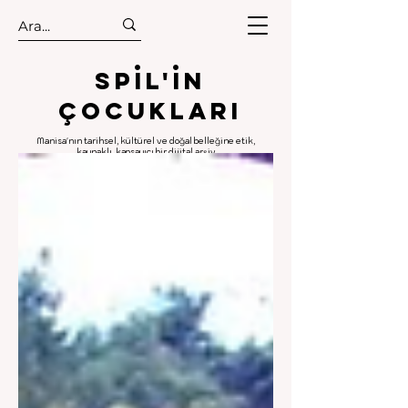
.
.
Spıl'in
Çocukları
Manisa'nın tarihsel, kültürel ve doğal belleğine etik,
kaynaklı, kapsayıcı bir dijital arşiv