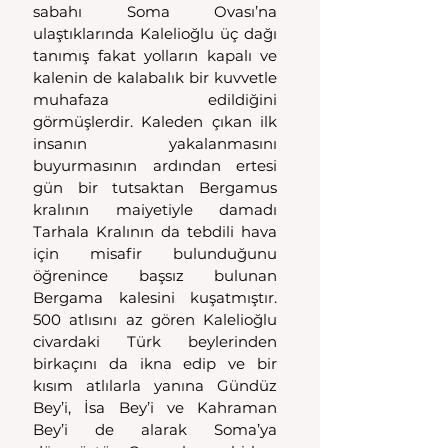
sabahı Soma Ovası’na 
ulaştıklarında Kalelioğlu üç dağı 
tanımış fakat yolların kapalı ve 
kalenin de kalabalık bir kuvvetle 
muhafaza edildiğini 
görmüşlerdir. Kaleden çıkan ilk 
insanın yakalanmasını 
buyurmasının ardından ertesi 
gün bir tutsaktan Bergamus 
kralının maiyetiyle damadı 
Tarhala Kralının da tebdili hava 
için misafir bulunduğunu 
öğrenince başsız bulunan 
Bergama kalesini kuşatmıştır. 
500 atlısını az gören Kalelioğlu 
civardaki Türk beylerinden 
birkaçını da ikna edip ve bir 
kısım atlılarla yanına Gündüz 
Bey’i, İsa Bey’i ve Kahraman 
Bey’i de alarak Soma’ya 