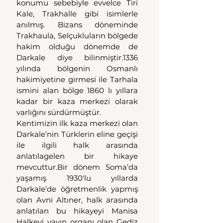
konumu sebebiyle evvelce Tiri 
Kale, Trakhalle gibi isimlerle 
anılmış. Bizans döneminde  
Trakhaula, Selçukluların bölgede 
hakim olduğu dönemde de 
Darkale diye bilinmiştir.1336 
yılında bölgenin Osmanlı 
hakimiyetine girmesi ile Tarhala 
ismini alan bölge 1860 lı yıllara 
kadar bir kaza merkezi olarak 
varlığını sürdürmüştür.
Kentimizin ilk kaza merkezi olan 
Darkale’nin Türklerin eline geçişi 
ile ilgili halk arasında 
anlatılagelen bir hikaye 
mevcuttur.Bir dönem Soma’da 
yaşamış 1930'lu yıllarda 
Darkale’de öğretmenlik yapmış 
olan Avni Altıner, halk arasında 
anlatılan bu hikayeyi Manisa 
Halkevi yayın organı olan Gediz 