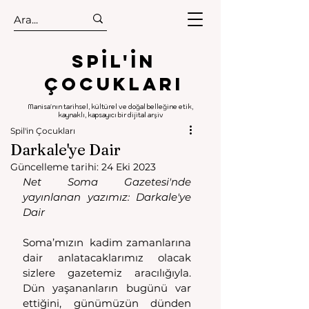
.
.
Spıl'in
Çocukları
Manisa'nın tarihsel, kültürel ve doğal belleğine etik,
kaynaklı, kapsayıcı bir dijital arşiv
Spil'in Çocukları
Darkale'ye Dair
Güncelleme tarihi:
24 Eki 2023
Net Soma Gazetesi'nde 
yayınlanan yazımız: Darkale'ye 
Dair 
Soma’mızın  kadim zamanlarına 
dair anlatacaklarımız olacak 
sizlere gazetemiz aracılığıyla. 
Dün yaşananların bugünü var 
ettiğini, günümüzün dünden 