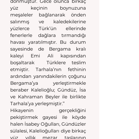
dönmüştür. Gece olunca birkaç 
yüz keçinin boynuzuna 
meşaleler bağlanarak önden 
salınmış ve kaledekilerine 
yüzlerce Türk’ün ellerinde 
fenerlerle dağlara tırmandığı 
havası yaratılmıştır. Bu durum 
sayesinde de Bergama kralı 
kaleyi Emi Ali kapısından 
boşaltarak  Türklere teslim 
etmiştir. Tarhala’nın fethinin 
ardından yanındakilerin çoğunu 
Bergama’ya yerleştirmekle 
beraber Kalelioğlu; Gündüz, İsa 
ve Kahraman Beyler ile birlikte 
Tarhala’ya yerleşmiştir.’’ 
Hikayenin gerçekliğini 
pekiştirmek gayesi ile köyde 
halen İsabey Oğulları, Gündüzler 
sülalesi, Kalelioğulları diye birkaç 
yüz yıllık mezar taşlarının 