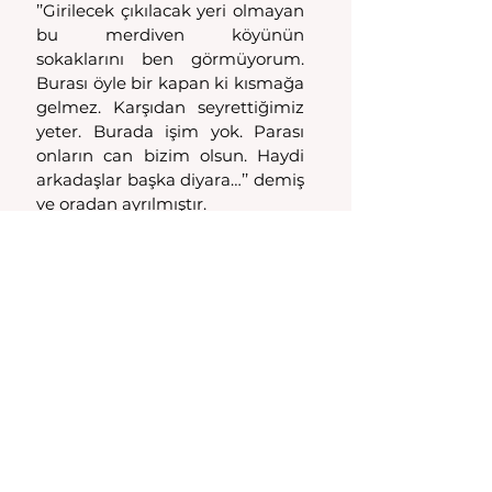
’’Girilecek çıkılacak yeri olmayan 
bu merdiven köyünün 
sokaklarını ben görmüyorum. 
Burası öyle bir kapan ki kısmağa 
gelmez. Karşıdan seyrettiğimiz 
yeter. Burada işim yok. Parası 
onların can bizim olsun. Haydi 
arkadaşlar başka diyara…’’ demiş 
ve oradan ayrılmıştır. 
Eşkiya reisinin, köyün fiziki 
yapısından kaynaklanan sözleri 
de Tarhala’nın fethine dair 
hikayeyi doğrular nitelikte 
olmakla birlikte, bölgenin tam 
olarak ne zaman Türklerin eline 
geçtiği ile ilgili kesin bilgiler 
mevcut değildir.
Samet ARICIOĞLU
Facebook: sametaricioglu45