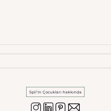
Mes
Mesir Macunlu Landöşe
Spil'in Çocukları hakkında