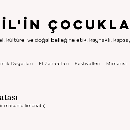
.
.
pıl'in Çocukla
l, kültürel ve doğal belleğine etik, kaynaklı, kapsayı
ntik Değerleri
El Zanaatları
Festivalleri
Mimarisi
atası
ir macunlu limonata)