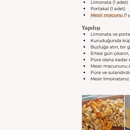
Limonata (1 adet)
Portakal (1 adet)
Mesir macunu 
(1
Yapılışı
Limonata ve porta
Kuruduğunda küp 
Buzluğa atın, bir 
Ertesi gün çıkarın
Püre olana kadar el
Mesir macununu sı
Püre ve sulandırdı
Mesir limonatanız 