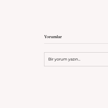
Yorumlar
Bir yorum yazın...
Şair Leyla'dan Mesir
Festivali