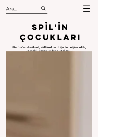
.
.
Spıl'in
Çocukları
Manisa'nın tarihsel, kültürel ve doğal belleğine etik,
kaynaklı, kapsayıcı bir dijital arşiv