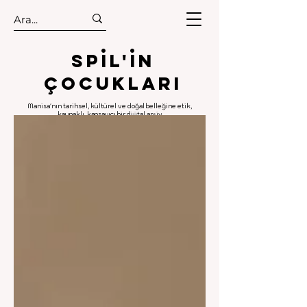
.
.
Spıl'in
Çocukları
Manisa'nın tarihsel, kültürel ve doğal belleğine etik,
kaynaklı, kapsayıcı bir dijital arşiv