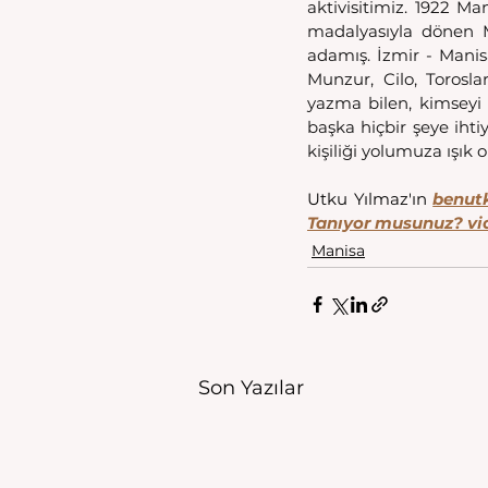
aktivisitimiz. 1922 Ma
madalyasıyla dönen Ma
adamış. İzmir - Manis
Munzur, Cilo, Toros
yazma bilen, kimseyi 
başka hiçbir şeye iht
kişiliği yolumuza ışık 
Utku Yılmaz'ın 
benut
Tanıyor musunuz? v
Manisa
Son Yazılar