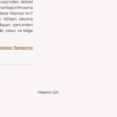
aşı'ndan istiklal 
anlaştırılmasına 
adece Manisa mı? 
ı %5’ken okuma 
dayan, şortundan 
, cesur ve bilge 
nisa Tarzanı'nı 
Hepsini Gör