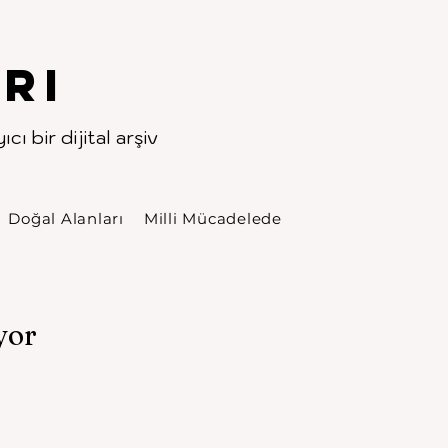
rı
cı bir dijital arşiv
Doğal Alanları
Milli Mücadelede
yor