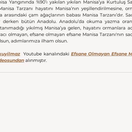
nisa Yangınında %90’ı yakılan yıkılan Manisa’ya Kurtuluş Sav
nisa Tarzanı hayatını Manisa’nın yeşillendirilmesine, orm
a arasındaki çam ağaçlarının babası Manisa Tarzanı’dır. S
lar derken bütün Anadolu. Anadolu’da okuma yazma oran
tanımadığı yıkılmış Manisa’ya gelen, hayatını ormanlara a
iyacı olmayan, efsane olmayan efsane Manisa Tarzanı'nın sade
olsun, adımlarımıza ilham olsun. 
kuyilmaz
 Youtube kanalındaki 
Efsane Olmayan Efsane Ma
ideosundan
 alınmıştır. 