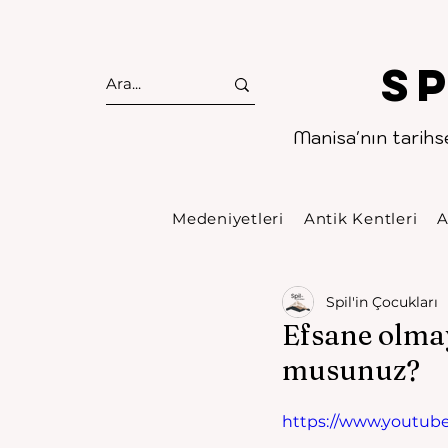
S
Manisa'nın tarihse
Medeniyetleri
Antik Kentleri
A
Spil'in Çocukları
Efsane olma
musunuz?
https://www.youtu