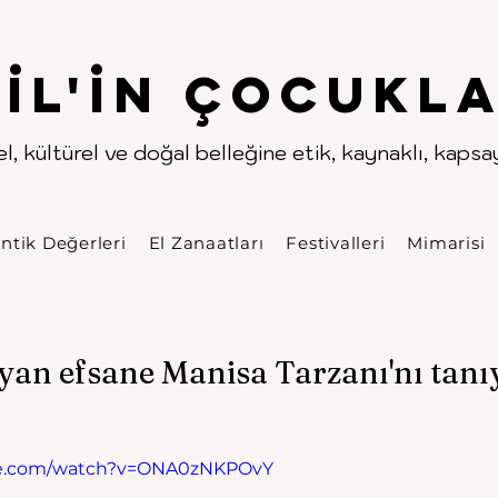
.
.
pıl'in Çocukla
l, kültürel ve doğal belleğine etik, kaynaklı, kapsayı
ntik Değerleri
El Zanaatları
Festivalleri
Mimarisi
yan efsane Manisa Tarzanı'nı tanı
be.com/watch?v=ONA0zNKPOvY