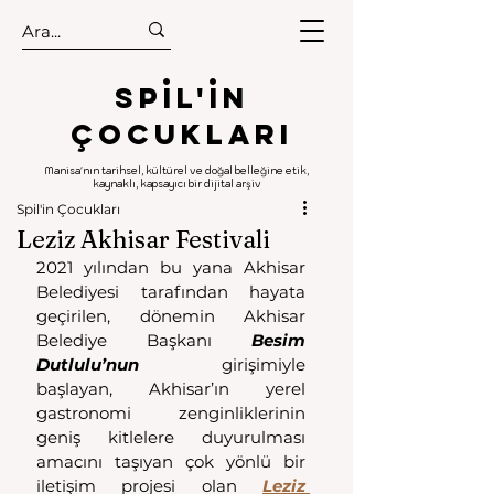
.
.
Spıl'in
Çocukları
Manisa'nın tarihsel, kültürel ve doğal belleğine etik,
kaynaklı, kapsayıcı bir dijital arşiv
Spil'in Çocukları
Leziz Akhisar Festivali
2021 yılından bu yana Akhisar 
Belediyesi tarafından hayata 
geçirilen, dönemin Akhisar 
Belediye Başkanı 
Besim 
Dutlulu’nun
 girişimiyle 
başlayan, Akhisar’ın yerel 
gastronomi zenginliklerinin 
geniş kitlelere duyurulması 
amacını taşıyan çok yönlü bir 
iletişim projesi olan 
Leziz 