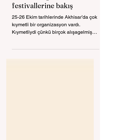
Leziz Akhisar Festivali
üzerinden gastronomi
festivallerine bakış
25-26 Ekim tarihlerinde Akhisar’da çok
kıymetli bir organizasyon vardı.
Kıymetliydi çünkü birçok alışagelmiş
gastronomi festivalinin dışında, yerel
yönetimiyle, esnafıyla, üreticisiyle
kentleri için birleşebilmiş, kent bilinci
oluşturmuş, kültürel miraslarının farkına
varmış bir ekiple karşılaştık. Bu
ortaklaşabilme bilinci kentin en büyük
hazinesi olmalı. Bir şehrin gastronomi
destinasyonu olması için sabırla
yürünen bir yola ihtiyaç var. Bu
yolculuğu örgütleyecek bir kamu