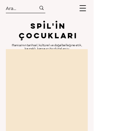
.
.
Spıl'in
Çocukları
Manisa'nın tarihsel, kültürel ve doğal belleğine etik,
kaynaklı, kapsayıcı bir dijital arşiv