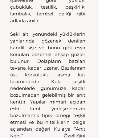
işlevlerine göre yüklük, 
çubukluk, testilik, peşkirlik, 
lambalık, tembel deliği gibi 
adlarla anılır. 
Seki altı yönündeki yüklüklerin 
yanlarında gözenek denilen 
kandil şişe ve bunu gibi eşya 
konulan bezemeli ahşap gözler 
bulunur. Dolapların bazıları 
tavana kadar uzanır. Bazılarının 
üst korkuluklu asma kat 
biçimindedir. Kula çeşitli 
nedenlerle günümüze kadar 
bozulmadan gelebilmiş bir anıt 
kenttir. Yapılar mimari açıdan 
eski kent yerleşmemizin 
bozulmamış tipik örneği teşkil 
etmesi ve bu niteliklerin belge 
açısından değeri Kula’ya ‘’Anıt 
Kent’’ Özelliğini 