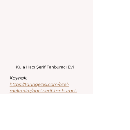
Kula Hacı Şerif Tanburacı Evi
Kaynak:
https://tarihgezisi.com/ozel-
mekanlar/haci-serif-tanburaci-
evi-kula-manisa/
Kula