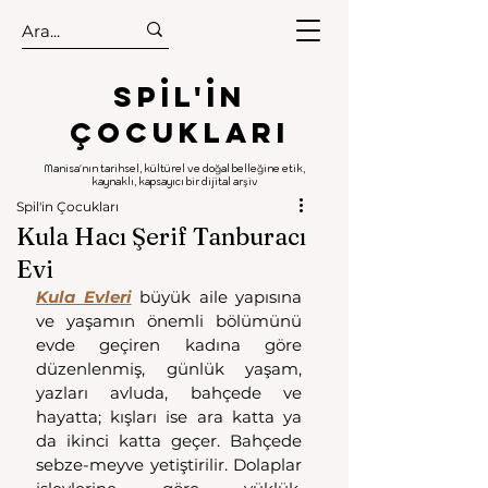
.
.
Spıl'in
Çocukları
Manisa'nın tarihsel, kültürel ve doğal belleğine etik,
kaynaklı, kapsayıcı bir dijital arşiv
Spil'in Çocukları
Kula Hacı Şerif Tanburacı
Evi
Kula Evleri
 büyük aile yapısına 
ve yaşamın önemli bölümünü 
evde geçiren kadına göre 
düzenlenmiş, günlük yaşam, 
yazları avluda, bahçede ve 
hayatta; kışları ise ara katta ya 
da ikinci katta geçer. Bahçede 
sebze-meyve yetiştirilir. Dolaplar 