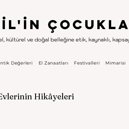
.
.
pıl'in Çocukla
l, kültürel ve doğal belleğine etik, kaynaklı, kapsayı
ntik Değerleri
El Zanaatları
Festivalleri
Mimarisi
Evlerinin Hikâyeleri