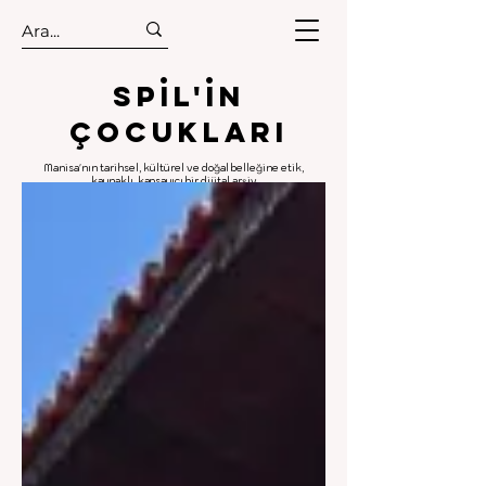
.
.
Spıl'in
Çocukları
Manisa'nın tarihsel, kültürel ve doğal belleğine etik,
kaynaklı, kapsayıcı bir dijital arşiv