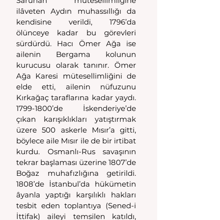
Saruhan mütesellimliğine 
ilâveten Aydın muhassıllığı da 
kendisine verildi, 1796’da 
ölünceye kadar bu görevleri 
sürdürdü. Hacı Ömer Ağa ise 
ailenin Bergama kolunun 
kurucusu olarak tanınır. Ömer 
Ağa Karesi mütesellimliğini de 
elde etti, ailenin nüfuzunu 
Kırkağaç taraflarına kadar yaydı. 
1799-1800’de İskenderiye’de 
çıkan karışıklıkları yatıştırmak 
üzere 500 askerle Mısır’a gitti, 
böylece aile Mısır ile de bir irtibat 
kurdu. Osmanlı-Rus savaşının 
tekrar başlaması üzerine 1807’de 
Boğaz muhafızlığına getirildi. 
1808’de İstanbul’da hükümetin 
âyanla yaptığı karşılıklı hakları 
tesbit eden toplantıya (Sened-i 
İttifak) aileyi temsilen katıldı, 