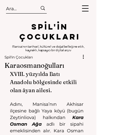
.
.
Spıl'in
Çocukları
Manisa'nın tarihsel, kültürel ve doğal belleğine etik,
kaynaklı, kapsayıcı bir dijital arşiv
Spil'in Çocukları
Karaosmanoğulları
XVIII. yüzyılda Batı 
Anadolu bölgesinde etkili 
olan âyan ailesi.
Adını, Manisa’nın Akhisar 
ilçesine bağlı Yaya köyü (bugün 
Zeytinliova) halkından 
Kara 
Osman Ağa
 adlı bir sipahi 
emeklisinden alır. Kara Osman 