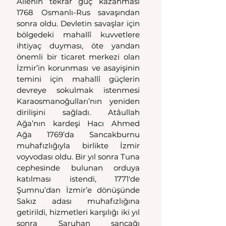
Ailenin tekrar güç kazanması 
1768 Osmanlı-Rus savaşından 
sonra oldu. Devletin savaşlar için 
bölgedeki mahallî kuvvetlere 
ihtiyaç duyması, öte yandan 
önemli bir ticaret merkezi olan 
İzmir’in korunması ve asayişinin 
temini için mahallî güçlerin 
devreye sokulmak istenmesi 
Karaosmanoğulları’nın yeniden 
dirilişini sağladı. Atâullah 
Ağa’nın kardeşi Hacı Ahmed 
Ağa 1769’da Sancakburnu 
muhafızlığıyla birlikte İzmir 
voyvodası oldu. Bir yıl sonra Tuna 
cephesinde bulunan orduya 
katılması istendi, 1771'de 
Şumnu’dan İzmir’e dönüşünde 
Sakız adası muhafızlığına 
getirildi, hizmetleri karşılığı iki yıl 
sonra Saruhan sancağı 