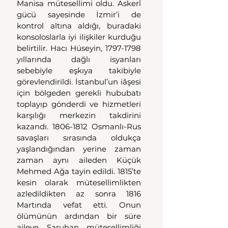
Manisa mütesellimi oldu. Askerî 
gücü sayesinde İzmir’i de 
kontrol altına aldığı, buradaki 
konsoloslarla iyi ilişkiler kurduğu 
belirtilir. Hacı Hüseyin, 1797-1798 
yıllarında dağlı isyanları 
sebebiyle eşkıya takibiyle 
görevlendirildi. İstanbul’un iâşesi 
için bölgeden gerekli hububatı 
toplayıp gönderdi ve hizmetleri 
karşılığı merkezin takdirini 
kazandı. 1806-1812 Osmanlı-Rus 
savaşları sırasında oldukça 
yaşlandığından yerine zaman 
zaman aynı aileden Küçük 
Mehmed Ağa tayin edildi. 1815’te 
kesin olarak mütesellimlikten 
azledildikten az sonra 1816 
Martında vefat etti. Onun 
ölümünün ardından bir süre 
aileye Saruhan mütesellimliği 