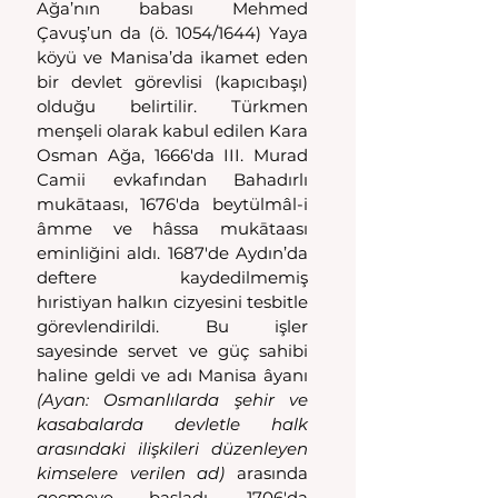
Ağa’nın babası Mehmed 
Çavuş’un da (ö. 1054/1644) Yaya 
köyü ve Manisa’da ikamet eden 
bir devlet görevlisi (kapıcıbaşı) 
olduğu belirtilir. Türkmen 
menşeli olarak kabul edilen Kara 
Osman Ağa, 1666'da III. Murad 
Camii evkafından Bahadırlı 
mukātaası, 1676'da beytülmâl-i 
âmme ve hâssa mukātaası 
eminliğini aldı. 1687'de Aydın’da 
deftere kaydedilmemiş 
hıristiyan halkın cizyesini tesbitle 
görevlendirildi. Bu işler 
sayesinde servet ve güç sahibi 
haline geldi ve adı Manisa âyanı 
(Ayan: Osmanlılarda şehir ve 
kasabalarda devletle halk 
arasındaki ilişkileri düzenleyen 
kimselere verilen ad)
 arasında 
geçmeye başladı. 1706'da 