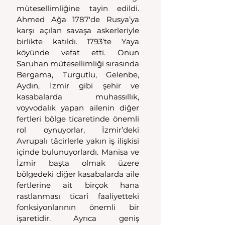
mütesellimliğine tayin edildi. 
Ahmed Ağa 1787'de Rusya’ya 
karşı açılan savaşa askerleriyle 
birlikte katıldı. 1793’te Yaya 
köyünde vefat etti. Onun 
Saruhan mütesellimliği sırasında 
Bergama, Turgutlu, Gelenbe, 
Aydın, İzmir gibi şehir ve 
kasabalarda muhassıllık, 
voyvodalık yapan ailenin diğer 
fertleri bölge ticaretinde önemli 
rol oynuyorlar, İzmir’deki 
Avrupalı tâcirlerle yakın iş ilişkisi 
içinde bulunuyorlardı. Manisa ve 
İzmir başta olmak üzere 
bölgedeki diğer kasabalarda aile 
fertlerine ait birçok hana 
rastlanması ticarî faaliyetteki 
fonksiyonlarının önemli bir 
işaretidir. Ayrıca geniş 