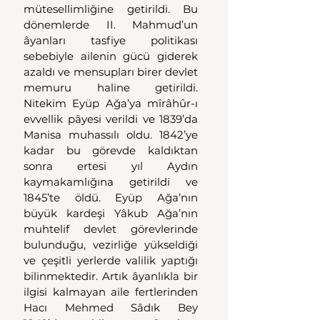
mütesellimliğine getirildi. Bu 
dönemlerde II. Mahmud’un 
âyanları tasfiye politikası 
sebebiyle ailenin gücü giderek 
azaldı ve mensupları birer devlet 
memuru haline getirildi. 
Nitekim Eyüp Ağa’ya mîrâhûr-ı 
evvellik pâyesi verildi ve 1839’da 
Manisa muhassılı oldu. 1842’ye 
kadar bu görevde kaldıktan 
sonra ertesi yıl Aydın 
kaymakamlığına getirildi ve 
1845’te öldü. Eyüp Ağa’nın 
büyük kardeşi Yâkub Ağa’nın 
muhtelif devlet görevlerinde 
bulunduğu, vezirliğe yükseldiği 
ve çeşitli yerlerde valilik yaptığı 
bilinmektedir. Artık âyanlıkla bir 
ilgisi kalmayan aile fertlerinden 
Hacı Mehmed Sâdık Bey 