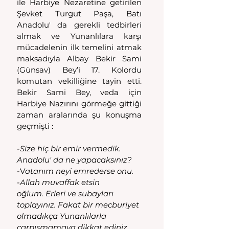
ile Harbiye Nezaretine getirilen 
Şevket Turgut Paşa, Batı 
Anadolu' da gerekli tedbirleri 
almak ve Yunanlılara karşı 
mücadelenin ilk temelini atmak 
maksadıyla Albay Bekir Sami 
(Günsav) Bey’i 17. Kolordu 
komutan vekilliğine tayin etti. 
Bekir Sami Bey, veda için 
Harbiye Nazırını görmeğe gittiği 
zaman aralarında şu konuşma 
geçmişti :
-
Size hiç bir emir vermedik. 
Anadolu' da ne yapacaksınız?
-V
atanım neyi emrederse onu.
-
Allah muvaffak etsin
oğlum. Erleri ve subayları 
toplayınız. Fakat bir mecburiyet 
olmadıkça Yunanlılarla  
çarpışmamaya dikkat ediniz. 