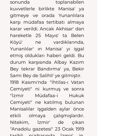
sonunda toplanabilen 
kuvvetlerle birlikte Manisa' ya 
gitmeye ve orada Yunanlılara 
karşı müdafaa tertibatı almaya 
karar verildi. Ancak Akhisar' dan 
hareketle 25 Mayıs' ta Belen 
Köyü' ne vardıklarında, 
Yunanlılar' ın Manisa' yı işgal 
etmiş oldukları haberi geldi. Bu 
durum karşısında Albay Kazım 
Bey tekrar Bandırma' ya, Bekir 
Sami Bey de Salihli' ye gitmiştir.
1918 Kasımı'nda "İhtilas-ı Vatan 
Cemiyeti" ni kurmuş ve sonra 
"İzmir Müdafaa-i Hukuk 
Cemiyeti" ne katılmış bulunan 
Manisalılar işgalden aylar önce 
etkili olmaya çalışmışlardır. 
Nitekim, İzmir' de çıkan 
"Anadolu gazetesi" 23 Ocak 1919 
tarihli nüshasında İzmir' in, 