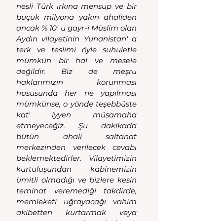
nesli Türk ırkına mensup ve bir 
buçuk milyona yakın ahaliden 
ancak % 10' u gayr-i Müslim olan 
Aydın vilayetinin Yunanistan' a 
terk ve teslimi öyle suhuletle 
mümkün bir hal ve mesele 
değildir. Biz de meşru 
haklarımızın korunması 
hususunda her ne yapılması 
mümkünse, o yönde teşebbüste 
kat' iyyen müsamaha 
etmeyeceğiz. Şu dakikada 
bütün ahali saltanat 
merkezinden verilecek cevabı 
beklemektedirler. Vilayetimizin 
kurtuluşundan kabinemizin 
ümitli olmadığı ve bizlere kesin 
teminat veremediği takdirde, 
memleketi uğrayacağı vahim 
akibetten kurtarmak veya 