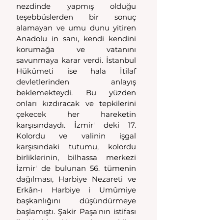
nezdinde yapmış olduğu 
teşebbüslerden bir sonuç 
alamayan ve umu dunu yitiren 
Anadolu in sanı, kendi kendini 
korumağa ve vatanını 
savunmaya karar verdi. İstanbul 
Hükümeti ise hala İtilaf 
devletlerinden anlayış 
beklemekteydi. Bu yüzden 
onları kızdıracak ve tepkilerini 
çekecek her hareketin 
karşısındaydı. İzmir' deki 17. 
Kolordu ve valinin işgal 
karşısındaki tutumu, kolordu 
birliklerinin, bilhassa merkezi 
İzmir' de bulunan 56. tümenin 
dağılması, Harbiye Nezareti ve 
Erkân-ı Harbiye i Umûmiye 
başkanlığını düşündürmeye 
başlamıştı. Şakir Paşa'nın istifası 