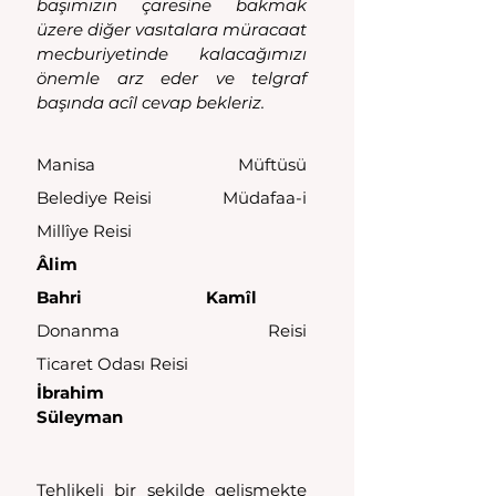
başımızın çaresine bakmak 
üzere diğer vasıtalara müracaat 
mecburiyetinde kalacağımızı 
önemle arz eder ve telgraf 
başında acîl cevap bekleriz.
Manisa Müftüsü                       
Belediye Reisi              Müdafaa-i 
Millîye Reisi
Âlim                                          
Bahri
Kamîl
Donanma Reisi                                                
Ticaret Odası Reisi
İbrahim                                                             
Süleyman
Tehlikeli bir şekilde gelişmekte 