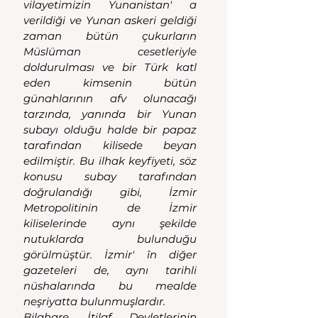
vilayetimizin Yunanistan' a 
verildiği ve Yunan askeri geldiği 
zaman bütün çukurların 
Müslüman cesetleriyle 
doldurulması ve bir Türk katl 
eden kimsenin bütün 
günahlarının afv olunacağı 
tarzında, yanında bir Yunan 
subayı olduğu halde bir papaz 
tarafından kilisede beyan 
edilmiştir. Bu ilhak keyfiyeti, söz 
konusu subay tarafından 
doğrulandığı gibi, İzmir 
Metropolitinin de İzmir 
kiliselerinde aynı şekilde 
nutuklarda bulunduğu 
görülmüştür. İzmir' în diğer 
gazeteleri de, aynı tarihli 
nüshalarında bu mealde 
neşriyatta bulunmuşlardır.
Bilahare İtilaf Devletlerinin 