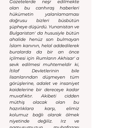
Gazetelerde neşr edilmekte 
olan bu canhıraş haberleri 
hükümetin yalanlamaması 
doğrusu bizleri büsbütün 
şüpheye düşürdü. Yunanistan ve 
Bulgaristan' da hususiyle bütün 
ahalide henüz son bulmayan 
İslam kanının, helal addedilerek 
buralarda da bir an önce 
içilmesi için Rumların Akhisar' a 
sevk edilmesi muhtemeldir ki, 
İtilaf Devletlerinin bile 
lisanlarından düşmeyen tüm 
görüşlerine, adalet ve insaniyet 
kaidelerine bir dereceye kadar 
muvafıktır. Akibeti cidden 
müthiş olacak olan bu 
hazırlıklara karşı, elimiz 
kolumuz bağlı olarak ölmek 
niyetinde değiliz. Irz ve 
namusumuzun muhafazası 