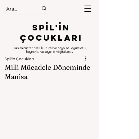
.
.
Spıl'in
Çocukları
Manisa'nın tarihsel, kültürel ve doğal belleğine etik,
kaynaklı, kapsayıcı bir dijital arşiv
Spil'in Çocukları
Milli Mücadele Döneminde
Manisa