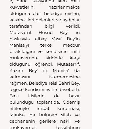
e, daha istasyonda iken millî 
kuvvetlerin hazırlanmakta 
olduğuna dair belediye reisleri, 
kasaba ileri gelenleri ve aydınlar 
tarafından bilgi verildi. 
Mutasarrıf Hüsnü Bey' in 
baskısıyla albay Vasıf Bey'in 
Manisa'yı terke mecbur 
bırakıldığını ve kendisinin millî 
mukavemete şiddetle karşı 
olduğunu öğrendi. Mutasarrıf, 
Kazım Bey' in Manisa' da 
kalmasını istememesine 
rağmen, Belediye reisi Bahri Bey, 
o gece kendisini evine davet etti. 
Bazı kişilerin de hazır 
bulunduğu toplantıda, Ödemiş 
efeleriyle  irtibat  kurulması, 
Manisa' da bulunan silah ve 
cephanenin gerilere nakli ve 
mukavemet teşkilatının 