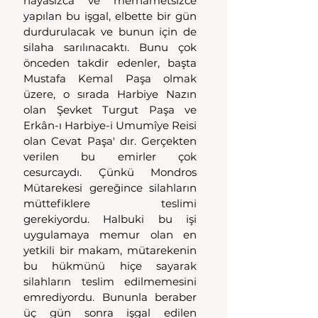
hayasızca  ve  merhametsizce 
yapılan bu işgal, elbette bir gün 
durdurulacak ve bunun için de 
silaha sarılınacaktı. Bunu çok 
önceden takdir edenler, başta 
Mustafa Kemal Paşa olmak 
üzere, o sırada Harbiye Nazın 
olan Şevket Turgut Paşa ve 
Erkân-ı Harbiye-i Umumîye Reisi 
olan Cevat Paşa' dır. Gerçekten 
verilen bu emirler çok 
cesurcaydı. Çünkü Mondros 
Mütarekesi gereğince silahların 
müttefiklere  teslimi 
gerekiyordu. Halbuki bu işi 
uygulamaya memur olan en 
yetkili bir makam, mütarekenin 
bu hükmünü hiçe sayarak 
silahların teslim edilmemesini 
emrediyordu. Bununla beraber 
üç gün sonra işgal edilen 