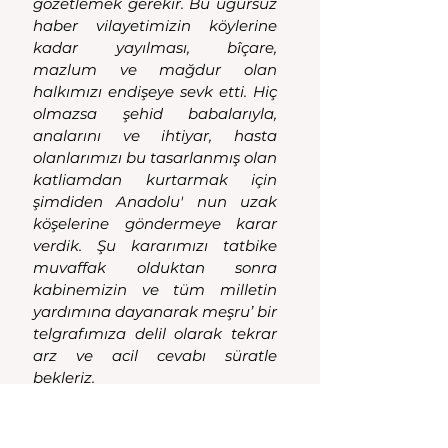
gözetlemek gerekir. Bu uğursuz 
haber vilayetimizin köylerine 
kadar yayılması, bîçare, 
mazlum ve mağdur olan 
halkımızı endişeye sevk etti. Hiç 
olmazsa şehid babalarıyla, 
analarını ve ihtiyar, hasta 
olanlarımızı bu tasarlanmış olan 
katliamdan kurtarmak için 
şimdiden Anadolu' nun uzak 
köşelerine göndermeye karar 
verdik. Şu kararımızı tatbike 
muvaffak olduktan sonra 
kabinemizin ve tüm milletin 
yardımına dayanarak meşru’ bir 
telgrafımıza delil olarak tekrar 
arz ve acil cevabı süratle 
bekleriz.
Manisa Müftüsü                  
Belediye Reisi                   