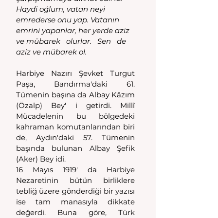
Haydi oğlum, vatan neyi 
emrederse onu yap. Vatanın 
emrini yapanlar, her yerde aziz 
ve mübarek   olurlar.   Sen   de 
aziz ve mübarek ol. 
Harbiye Nazırı Şevket Turgut 
Paşa, Bandırma'daki 61. 
Tümenin başına da Albay Kâzım 
(Özalp) Bey' i getirdi. Millî 
Mücadelenin bu bölgedeki 
kahraman komutanlarından biri 
de, Aydın'daki 57. Tümenin 
başında bulunan Albay Şefik 
(Aker) Bey idi.
16 Mayıs 1919' da Harbiye 
Nezaretinin bütün birliklere 
tebliğ üzere gönderdiği bir yazısı 
ise tam manasıyla dikkate 
değerdi. Buna göre, Türk 