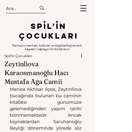
.
.
Spıl'in
Çocukları
Manisa'nın tarihsel, kültürel ve doğal belleğine etik,
kaynaklı, kapsayıcı bir dijital arşiv
Spil'in Çocukları
Zeytinliova
Karaosmanoğlu Hacı
Mustafa Ağa Camii
Manisa Akhisar ilçesi, Zeytinliova 
bucağında bulunan bu caminin 
kitabesi günümüze 
gelemediğinden yapım tarihi 
bilinmemektedir. Ancak 
kaynaklardan Saruhanoğlu 
Beyliği döneminde yörede söz 