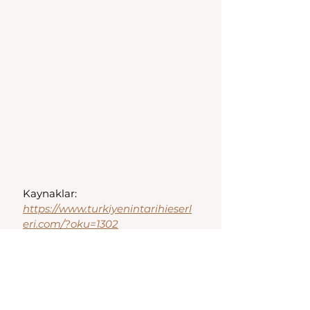
Kaynaklar:
https://www.turkiyenintarihieserl
eri.com/?oku=1302
Akhisar