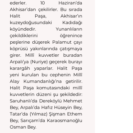
ederler. 10 Haziran’da 
Akhisar’dan çekilirler. Bu sırada 
Halit Paşa, Akhisar’ın 
kuzeydoğusundaki Kadıdağı 
köyündedir. Yunanlıların 
çekildiklerini öğrenince 
peşlerine düşerek Palamut çayı 
köprüsü yakınlarında çatışmaya 
girer. Millî kuvvetler buradan 
Arpalı’ya (Nuriye) geçerek burayı 
karargâh yaparlar. Halit Paşa 
yeni kurulan bu cephenin Millî 
Alay Kumandanlığı’na getirilir. 
Halit Paşa komutasındaki millî 
kuvvetlerin düzeni şu şekildedir: 
Saruhanlı’da Dereköylü Mehmet 
Bey, Arpalı’da Hafız Hüseyin Bey, 
Tatar’da (Yılmaz) Şişman Ethem 
Bey, Sarıçam’da Karaosmanoğlu 
Osman Bey.