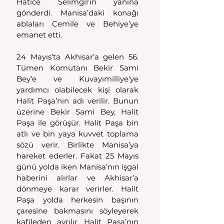
Hatice Selimgil’in yanına 
gönderdi. Manisa’daki konağı 
ablaları Cemile ve Behiye’ye 
emanet etti. 
24 Mayıs’ta Akhisar’a gelen 56. 
Tümen Komutanı Bekir Sami 
Bey’e ve Kuvayımilliye'ye 
yardımcı olabilecek kişi olarak 
Halit Paşa’nın adı verilir. Bunun 
üzerine Bekir Sami Bey, Halit 
Paşa ile görüşür. Halit Paşa bin 
atlı ve bin yaya kuvvet toplama 
sözü verir. Birlikte Manisa’ya 
hareket ederler. Fakat 25 Mayıs 
günü yolda iken Manisa’nın işgal 
haberini alırlar ve Akhisar’a 
dönmeye karar verirler. Halit 
Paşa yolda herkesin başının 
çaresine bakmasını söyleyerek 
kafileden ayrılır. Halit Paşa’nın 