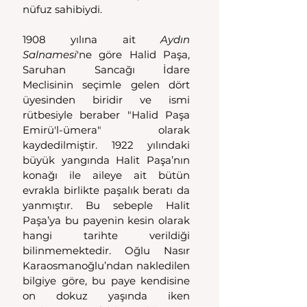
nüfuz sahibiydi.
1908 yılına ait 
Aydın 
Salnamesi
'ne göre Halid Paşa, 
Saruhan Sancağı İdare 
Meclisinin seçimle gelen dört 
üyesinden biridir ve ismi 
rütbesiyle beraber "Halid Paşa 
Emirü'l-ümera" olarak 
kaydedilmiştir. 1922 yılındaki 
büyük yangında Halit Paşa’nın 
konağı ile aileye ait bütün 
evrakla birlikte paşalık beratı da 
yanmıştır. Bu sebeple Halit 
Paşa’ya bu payenin kesin olarak 
hangi tarihte verildiği 
bilinmemektedir. Oğlu Nasır 
Karaosmanoğlu’ndan nakledilen 
bilgiye göre, bu paye kendisine 
on dokuz yaşında iken 