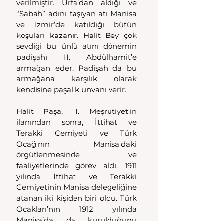
verilmiştir. Urfa’dan aldığı ve 
“Sabah” adını taşıyan atı Manisa 
ve İzmir’de katıldığı bütün 
koşuları kazanır. Halit Bey çok 
sevdiği bu ünlü atını dönemin 
padişahı II. Abdülhamit’e 
armağan eder. Padişah da bu 
armağana karşılık olarak 
kendisine paşalık unvanı verir.
Halit Paşa, II. Meşrutiyet'in 
ilanından sonra, İttihat ve 
Terakki Cemiyeti ve Türk 
Ocağının Manisa'daki 
örgütlenmesinde ve 
faaliyetlerinde görev aldı. 1911 
yılında İttihat ve Terakki 
Cemiyetinin Manisa delegeliğine 
atanan iki kişiden biri oldu. Türk 
Ocakları’nın 1912 yılında 
Manisa’da da kurulduğunu 