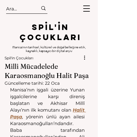
.
.
Spıl'in
Çocukları
Manisa'nın tarihsel, kültürel ve doğal belleğine etik,
kaynaklı, kapsayıcı bir dijital arşiv
Spil'in Çocukları
Milli Mücadelede
Karaosmanoğlu Halit Paşa
Güncelleme tarihi:
22 Oca
Manisa’nın işgali üzerine Yunan 
işgalcilerine karşı direniş 
başlatan ve Akhisar Millî 
Alayı’nın ilk komutanı olan 
Halit 
Paşa
, yörenin ünlü ayan ailesi 
Karaosmanoğulları’ndandır. 
Baba tarafından 
Karaosmanoğulları’ndan Ali 