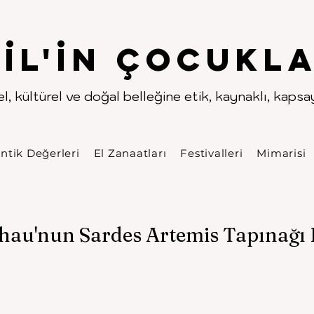
.
.
pıl'in Çocukla
l, kültürel ve doğal belleğine etik, kaynaklı, kapsayı
ntik Değerleri
El Zanaatları
Festivalleri
Mimarisi
chau'nun Sardes Artemis Tapınağı