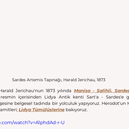
Sardes Artemis Tapınağı, Harald Jerichau, 1873
arald Jerichau'nun 1873 yılında 
Manisa - Salihli, Sardes
 resmin içerisinden Lidya Antik kenti Sart'a - Sardes'e g
öşesine belgesel tadında bir yolculuk yapıyoruz. Herodot'un Hi
amitleri; 
Lidya Tümülüslerine
 bakıyoruz.
e.com/watch?v=A1phdAd-r-U