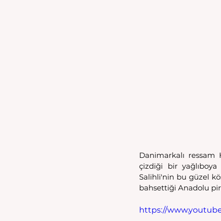
Danimarkalı ressam H
çizdiği bir yağlıboya
Salihli'nin bu güzel k
bahsettiği Anadolu pir
https://www.youtub