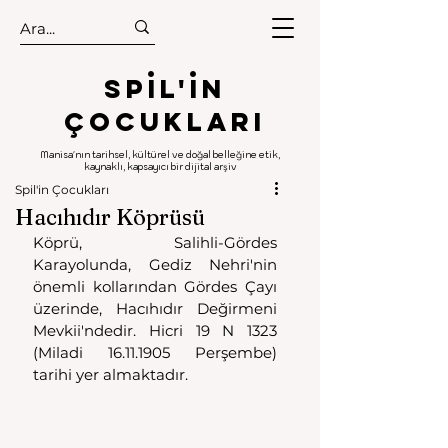
.
.
Spıl'in
Çocukları
Manisa'nın tarihsel, kültürel ve doğal belleğine etik,
kaynaklı, kapsayıcı bir dijital arşiv
Spil'in Çocukları
Hacıhıdır Köprüsü
Köprü, Salihli-Gördes 
Karayolunda, Gediz Nehri'nin 
önemli kollarından Gördes Çayı 
üzerinde, Hacıhıdır Değirmeni 
Mevkii'ndedir. Hicri 19 N 1323 
(Miladi 16.11.1905 Perşembe) 
tarihi yer almaktadır.