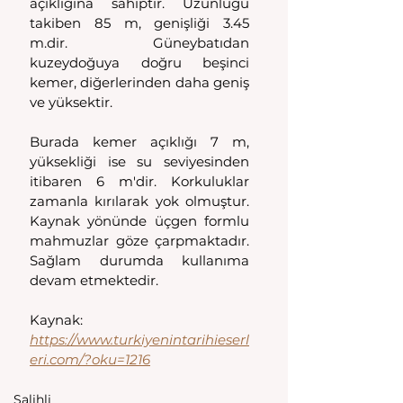
açıklığına sahiptir. Uzunluğu 
takiben 85 m, genişliği 3.45 
m.dir. Güneybatıdan 
kuzeydoğuya doğru beşinci 
kemer, diğerlerinden daha geniş 
ve yüksektir.
Burada kemer açıklığı 7 m, 
yüksekliği ise su seviyesinden 
itibaren 6 m'dir. Korkuluklar 
zamanla kırılarak yok olmuştur. 
Kaynak yönünde üçgen formlu 
mahmuzlar göze çarpmaktadır. 
Sağlam durumda kullanıma 
devam etmektedir.
Kaynak: 
https://www.turkiyenintarihieserl
eri.com/?oku=1216
Salihli