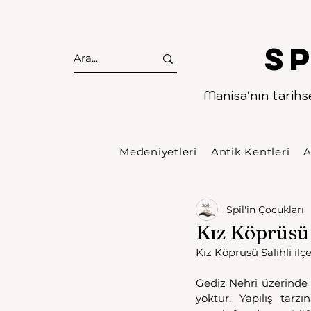
S
Manisa'nın tarihse
Medeniyetleri
Antik Kentleri
A
Spil'in Çocukları
Kız Köprüsü
Kız Köprüsü Salihli ilç
Gediz Nehri üzerinde 
yoktur. Yapılış tar