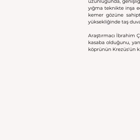
uzunluğunda, genişliğ
yığma teknikte inşa ed
kemer gözüne sahipti
yüksekliğinde taş duva
Araştırmacı İbrahim Çiç
kasaba olduğunu, yanı
köprünün Krezüs'ün kı