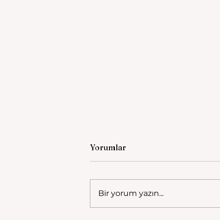
Yorumlar
Bir yorum yazın...
Güveli Köprüsü