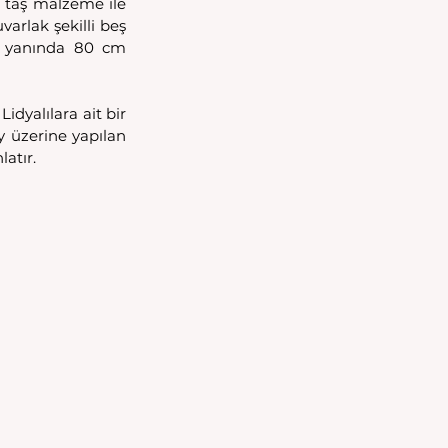
 taş malzeme ile 
arlak şekilli beş 
i yanında 80 cm 
dyalılara ait bir 
 üzerine yapılan 
atır.