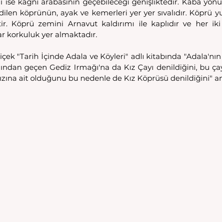
i ise kağnı arabasının geçebileceği genişliktedir. Kaba yonu
ilen köprünün, ayak ve kemerleri yer yer sıvalıdır. Köprü yuv
r. Köprü zemini Arnavut kaldırımı ile kaplıdır ve her ik
r korkuluk yer almaktadır.
ek "Tarih İçinde Adala ve Köyleri" adlı kitabında "Adala'nın Li
ndan geçen Gediz Irmağı'na da Kız Çayı denildiğini, bu çay
zına ait olduğunu bu nedenle de Kız Köprüsü denildiğini" anl