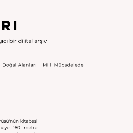
rı
cı bir dijital arşiv
Doğal Alanları
Milli Mücadelede
üsü'nün kitabesi 
neye 160 metre 