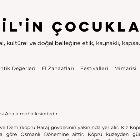
.
.
pıl'in Çocukla
l, kültürel ve doğal belleğine etik, kaynaklı, kapsayı
ntik Değerleri
El Zanaatları
Festivalleri
Mimarisi
esi Adala mahallesindedir. 
ve Demirköprü Baraj gövdesinin yakınında yer alır. Kız Köpr
zına göre Osmanlı Dönemine aittir. Köprü kuzeyden gü