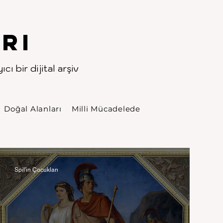
rı
cı bir dijital arşiv
Doğal Alanları
Milli Mücadelede
Spil'in Çocukları