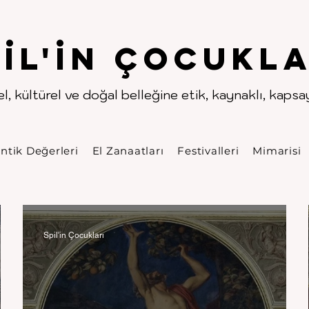
.
.
pıl'in Çocukla
l, kültürel ve doğal belleğine etik, kaynaklı, kapsayı
ntik Değerleri
El Zanaatları
Festivalleri
Mimarisi
Spil'in Çocukları