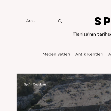
S
Manisa'nın tarihse
Medeniyetleri
Antik Kentleri
A
Spil'in Çocukları