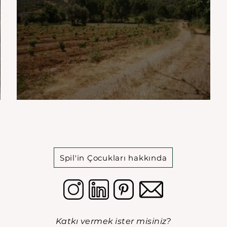
Tantalos Kalesi ve Pelops Tahtı
Spil'in Çocukları hakkında
Katkı vermek ister misiniz?