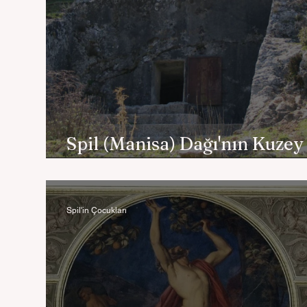
Spil (Manisa) Dağı'nın Kuzey
Yüzündeki Bir Gr
Spil'in Çocukları