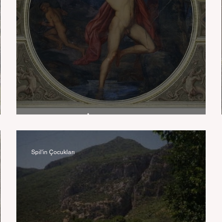
up Kaya Anıtı
Tantalos İşkencesi
Spil'in Çocukları