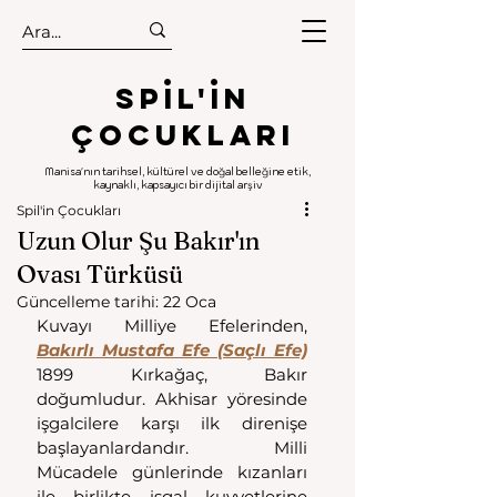
.
.
Spıl'in
Çocukları
Manisa'nın tarihsel, kültürel ve doğal belleğine etik,
kaynaklı, kapsayıcı bir dijital arşiv
Spil'in Çocukları
Uzun Olur Şu Bakır'ın
Ovası Türküsü
Güncelleme tarihi:
22 Oca
Kuvayı Milliye Efelerinden, 
Bakırlı Mustafa Efe (Saçlı Efe)
1899 Kırkağaç, Bakır 
doğumludur. Akhisar yöresinde 
işgalcilere karşı ilk direnişe 
başlayanlardandır. Milli 
Mücadele günlerinde kızanları 
ile birlikte işgal kuvvetlerine 