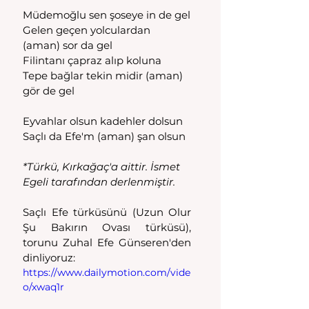
Müdemoğlu sen şoseye in de gel
Gelen geçen yolculardan 
(aman) sor da gel
Filintanı çapraz alıp koluna
Tepe bağlar tekin midir (aman) 
gör de gel
Eyvahlar olsun kadehler dolsun
Saçlı da Efe'm (aman) şan olsun
*Türkü, Kırkağaç'a aittir. İsmet 
Egeli tarafından derlenmiştir.
Saçlı Efe türküsünü (Uzun Olur 
Şu Bakırın Ovası türküsü), 
torunu Zuhal Efe Günseren'den 
dinliyoruz:
https://www.dailymotion.com/vide
o/xwaq1r