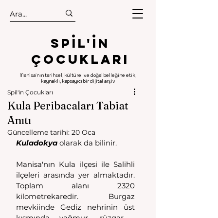
.
.
Spıl'in
Çocukları
Manisa'nın tarihsel, kültürel ve doğal belleğine etik,
kaynaklı, kapsayıcı bir dijital arşiv
Spil'in Çocukları
Kula Peribacaları Tabiat
Anıtı
Güncelleme tarihi:
20 Oca
Kuladokya
 olarak da bilinir. 
Manisa'nın Kula ilçesi ile Salihli 
ilçeleri arasında yer almaktadır. 
Toplam alanı 2320 
kilometrekaredir. Burgaz 
mevkiinde Gediz nehrinin üst 
kısmında yağmur, rüzgar , 