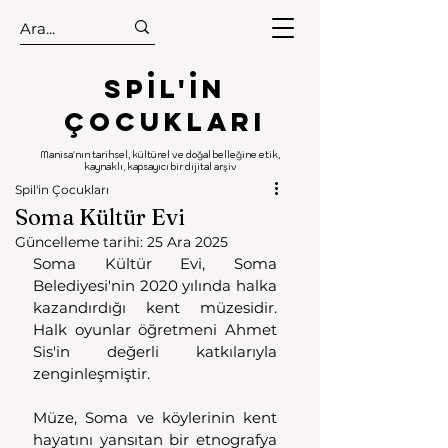
.
.
Spıl'in
Çocukları
Manisa'nın tarihsel, kültürel ve doğal belleğine etik,
kaynaklı, kapsayıcı bir dijital arşiv
Spil'in Çocukları
Soma Kültür Evi
Güncelleme tarihi:
25 Ara 2025
Soma Kültür Evi, Soma 
Belediyesi'nin 2020 yılında halka 
kazandırdığı kent müzesidir. 
Halk oyunlar öğretmeni Ahmet 
Sis'in değerli katkılarıyla 
zenginleşmiştir. 
Müze, Soma ve köylerinin kent 
hayatını yansıtan bir etnografya 