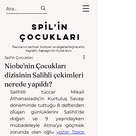
.
.
Spıl'in
Çocukları
Manisa'nın tarihsel, kültürel ve doğal belleğine etik,
kaynaklı, kapsayıcı bir dijital arşiv
Spil'in Çocukları
Niobe'nin Çocukları
dizisinin Salihli çekimleri
nerede yapıldı?
Salihlili tüccar Mikail 
Athanasiadis’in Kurtuluş Savaşı 
döneminde tuttuğu 8 defterden 
oluşan günlüklerini Salihli’de 
doğan ve 9 yaşındayken 
mübadeleyle Atina’ya göçmek 
zorunda olan oğlu 
yazar Tasos 