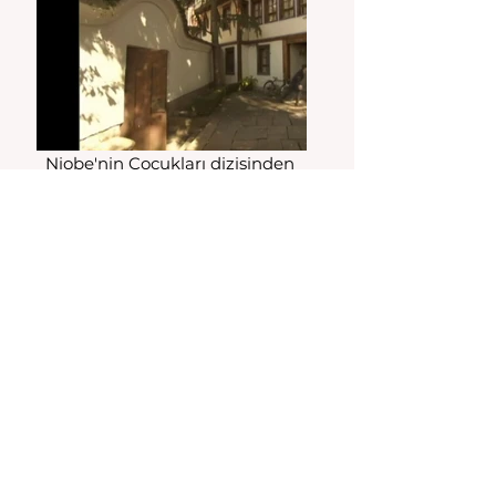
Niobe'nin Çocukları dizisinden 
Plovdiv sokakları
Kaynaklar: 
https://www.ertflix.gr/en/
https://thracianroads.com/sofia-
to-plovdiv-day-trip/
https://www.sanatinyolculugu.co
m/filibe-hudavendigar-cami-
1366-69/
https://e-
guide.esa.com.gr/tr/an%C4%B1tl
ar/2/an%C4%B1tlar/68/frans%C4
%B1z-tren-%C4%B0stasyonu