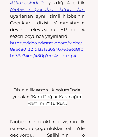
Athanasiadis'in
yazdığı 4 ciltlik 
Niobe'nin Çocukları kitabından
uyarlanan aynı isimli Niobe'nin 
Çocukları dizisi Yunanistan'ın 
devlet televizyonu ERT'de 4 
sezon boyunca yayınlandı. 
https://video.wixstatic.com/video/
89ee80_321d133152654676a6ea8fb
bc39c24eb/480p/mp4/file.mp4
Dizinin ilk sezon ilk bölümünde 
yer alan "
Karlı Dağlar Karanlığın 
Bastı mı?" türküsü
Niobe'nin Çocukları dizisinin ilk 
iki sezonu çoğunluklar Salihli'de 
geçiyordu. Salihli'nin o 