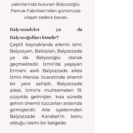
yakınlarında bulunan Balyozoğlu 
Pamuk Fabrikası'ndan günümüze 
ulaşan sadece bacası.
Balyozzadeler ya da 
Balyozoğulları kimdir?
Çeşitli kaynaklarda ailenin ismi; 
Balyozyan, Baliozian, Balyozzade 
ya da Balyozoğlu olarak 
geçmektedir. İzmir’de yaşayan 
Ermeni asıllı Balyozzade ailesi 
İzmir-Manisa ticaretinde önemli 
bir yere sahipti. Balyozzade 
ailesi, İzmir’e muhtemelen 19. 
yüzyılda gelmişler, kısa sürede 
şehrin önemli tüccarları arasında 
girmişlerdir. Aile üyelerinden 
Balyozzade Karabet’in konu 
olduğu resmi bir belgede;