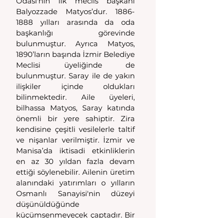
Odası'nın ilk meclis başkanı 
Balyozzade Matyos’dur. 1886-
1888 yılları arasında da oda 
başkanlığı görevinde 
bulunmuştur. Ayrıca Matyos, 
1890’ların başında İzmir Belediye 
Meclisi üyeliğinde de 
bulunmuştur. Saray ile de yakın 
ilişkiler içinde oldukları 
bilinmektedir. Aile üyeleri, 
bilhassa Matyos, Saray katında 
önemli bir yere sahiptir. Zira 
kendisine çeşitli vesilelerle taltif 
ve nişanlar verilmiştir. İzmir ve 
Manisa’da iktisadi etkinliklerin 
en az 30 yıldan fazla devam 
ettiği söylenebilir. Ailenin üretim 
alanındaki yatırımları o yılların 
Osmanlı Sanayisi'nin düzeyi 
düşünüldüğünde 
küçümsenmeyecek çaptadır. Bir 