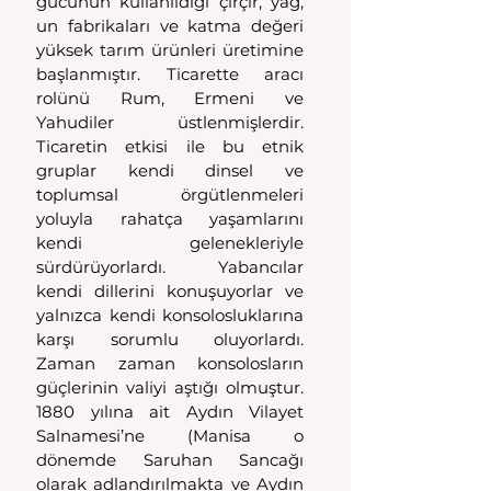
gücünün kullanıldığı çırçır, yağ, 
un fabrikaları ve katma değeri 
yüksek tarım ürünleri üretimine 
başlanmıştır. Ticarette aracı 
rolünü Rum, Ermeni ve 
Yahudiler üstlenmişlerdir. 
Ticaretin etkisi ile bu etnik 
gruplar kendi dinsel ve 
toplumsal örgütlenmeleri 
yoluyla rahatça yaşamlarını 
kendi gelenekleriyle 
sürdürüyorlardı. Yabancılar 
kendi dillerini konuşuyorlar ve 
yalnızca kendi konsolosluklarına 
karşı sorumlu oluyorlardı. 
Zaman zaman konsolosların 
güçlerinin valiyi aştığı olmuştur. 
1880 yılına ait Aydın Vilayet 
Salnamesi’ne (Manisa o 
dönemde Saruhan Sancağı 
olarak adlandırılmakta ve Aydın 