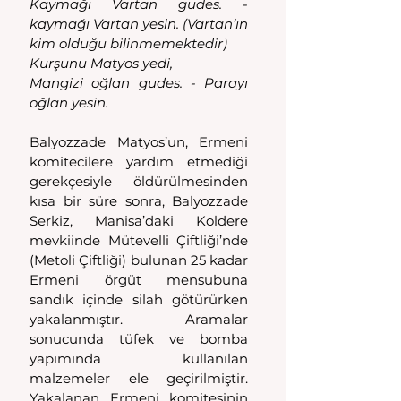
Kaymağı Vartan gudes. - 
kaymağı Vartan yesin. (Vartan’ın 
kim olduğu bilinmemektedir)
Kurşunu Matyos yedi,
Mangizi oğlan gudes. - Parayı 
oğlan yesin.
Balyozzade Matyos’un, Ermeni 
komitecilere yardım etmediği 
gerekçesiyle öldürülmesinden 
kısa bir süre sonra, Balyozzade 
Serkiz, Manisa’daki Koldere 
mevkiinde Mütevelli Çiftliği’nde 
(Metoli Çiftliği) bulunan 25 kadar 
Ermeni örgüt mensubuna 
sandık içinde silah götürürken 
yakalanmıştır. Aramalar 
sonucunda tüfek ve bomba 
yapımında kullanılan 
malzemeler ele geçirilmiştir. 
Yakalanan Ermeni komitesinin 