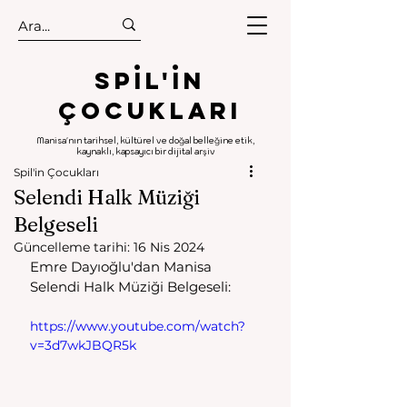
.
.
Spıl'in
Çocukları
Manisa'nın tarihsel, kültürel ve doğal belleğine etik,
kaynaklı, kapsayıcı bir dijital arşiv
Spil'in Çocukları
Selendi Halk Müziği
Belgeseli
Güncelleme tarihi:
16 Nis 2024
Emre Dayıoğlu'dan Manisa 
Selendi Halk Müziği Belgeseli: 
https://www.youtube.com/watch?
v=3d7wkJBQR5k