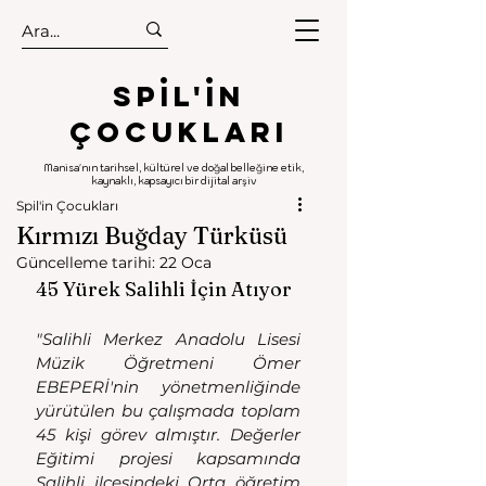
.
.
Spıl'in
Çocukları
Manisa'nın tarihsel, kültürel ve doğal belleğine etik,
kaynaklı, kapsayıcı bir dijital arşiv
Spil'in Çocukları
Kırmızı Buğday Türküsü
Güncelleme tarihi:
22 Oca
45 Yürek Salihli İçin Atıyor
"Salihli Merkez Anadolu Lisesi 
Müzik Öğretmeni Ömer 
EBEPERİ'nin yönetmenliğinde 
yürütülen bu çalışmada toplam 
45 kişi görev almıştır. Değerler 
Eğitimi projesi kapsamında 
Salihli ilçesindeki Orta öğretim 