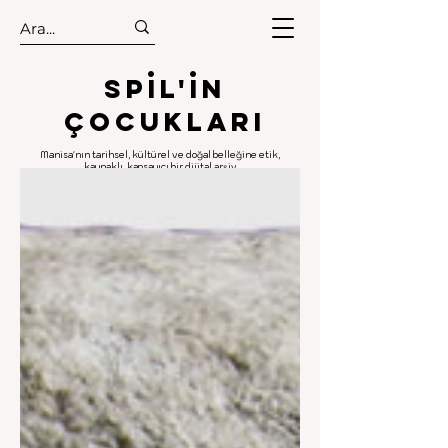
.
.
Spıl'in
Çocukları
Manisa'nın tarihsel, kültürel ve doğal belleğine etik,
kaynaklı, kapsayıcı bir dijital arşiv