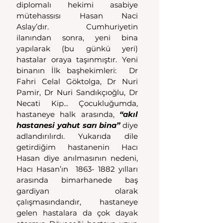
diplomalı hekimi asabiye 
mütehassısı Hasan Naci 
Aslay’dır. Cumhuriyetin 
ilanından sonra, yeni bina 
yapılarak (bu günkü yeri) 
hastalar oraya taşınmıştır. Yeni 
binanın İlk başhekimleri:  Dr 
Fahri Celal Göktolga, Dr Nuri 
Pamir, Dr Nuri Sandıkçıoğlu, Dr 
Necati Kip... Çocukluğumda, 
hastaneye halk arasında, 
“akıl 
hastanesi yahut sarı bina”
 diye 
adlandırılırdı. Yukarıda dile 
getirdiğim hastanenin Hacı 
Hasan diye anılmasının nedeni, 
Hacı Hasan’ın  1863- 1882 yılları 
arasında bimarhanede baş 
gardiyan olarak 
çalışmasındandır, hastaneye 
gelen hastalara da çok dayak 