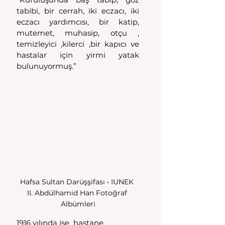
tabibi, bir cerrah, iki eczacı, iki 
eczacı yardımcısı, bir katip, 
mutemet, muhasip, otçu , 
temizleyici ,kilerci ,bir kapıcı ve  
hastalar için yirmi yatak 
bulunuyormuş.” 
Hafsa Sultan Darüşşifası • IUNEK 
II. Abdülhamid Han Fotoğraf 
Albümleri
1916 yılında ise  hastane 