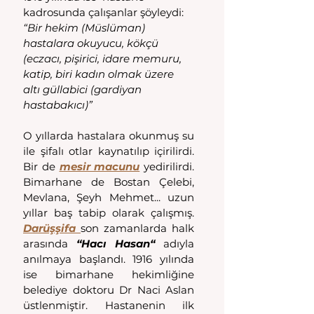
kadrosunda çalışanlar şöyleydi: 
“Bir hekim (Müslüman) 
hastalara okuyucu, kökçü 
(eczacı, pişirici, idare memuru, 
katip, biri kadın olmak üzere 
altı güllabici (gardiyan 
hastabakıcı)” 
O yıllarda hastalara okunmuş su 
ile şifalı otlar kaynatılıp içirilirdi. 
Bir de 
mesir macunu
 yedirilirdi. 
Bimarhane de Bostan Çelebi, 
Mevlana, Şeyh Mehmet... uzun 
yıllar baş tabip olarak çalışmış. 
Darüşşifa 
son zamanlarda halk 
arasında 
“Hacı Hasan“
 adıyla 
anılmaya başlandı. 1916 yılında 
ise bimarhane hekimliğine 
belediye doktoru Dr Naci Aslan 
üstlenmiştir. Hastanenin ilk 