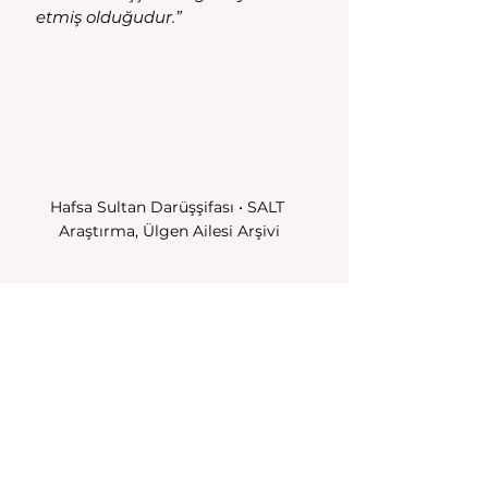
etmiş olduğudur.” 
Hafsa Sultan Darüşşifası • SALT 
Araştırma, Ülgen Ailesi Arşivi
Bedriye Aksakal, 28 Şubat 2023
Yazı Bedriye Aksakal'ın 
Facebook hesabındaki 
Hacı 
Hasan yazısından
 derlenen 
Manisa Darüşşifası ve Gardiyan 
Hacı Hasan yazısından
alınmıştır. 