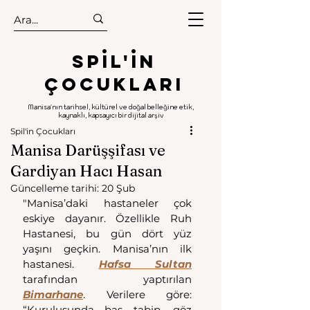
.
.
Spıl'in
Çocukları
Manisa'nın tarihsel, kültürel ve doğal belleğine etik,
kaynaklı, kapsayıcı bir dijital arşiv
Spil'in Çocukları
Manisa Darüşşifası ve
Gardiyan Hacı Hasan
Güncelleme tarihi:
20 Şub
"Manisa’daki hastaneler çok 
eskiye dayanır. Özellikle Ruh 
Hastanesi, bu gün dört yüz 
yaşını geçkin. Manisa’nın ilk 
hastanesi. 
Hafsa Sultan
tarafından yaptırılan 
Bimarhane
. Verilere göre: 
“Kuruluşunda baş tabip, göz 