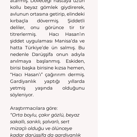
atarmış. Döveceği hastaya uzun 
kollu beyaz gömlek giydirerek, 
avlunun ortasına getirip, elindeki 
kırbaçla dövermiş. Şiddetli  
deliler, onu görünce tir tir 
titrerlermiş.  Hacı Hasan’ın 
şiddet uygulaması Manisa’da ve 
hatta Türkiye’de ün salmış. Bu 
nedenle Darüşşifa onun adıyla 
anılmaya başlanmış. Eskiden, 
birisi başka birisine kızsa hemen, 
“Hacı Hasan’ı” çağırırım dermiş. 
Gardiyanlık yaptığı yıllarda 
yetmiş yaşında olduğunu 
söyleniyor. 
Araştırmacılara göre: 
“Orta boylu, çakır gözlü, beyaz 
sakallı, sarıklı, şalvarlı, sert 
mizaçlı olduğu ve ölünceye 
kadar darüşşifa da gardiyanlık 