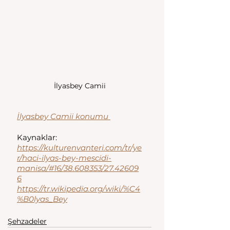
İlyasbey Camii
İlyasbey Camii konumu 
Kaynaklar: 
https://kulturenvanteri.com/tr/ye
r/haci-ilyas-bey-mescidi-
manisa/#16/38.608353/27.42609
6
https://tr.wikipedia.org/wiki/%C4
%B0lyas_Bey
Şehzadeler