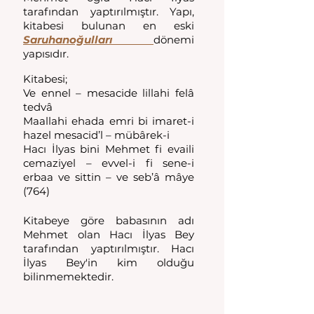
tarafından yaptırılmıştır. Yapı, 
kitabesi bulunan en eski 
Saruhanoğulları 
dönemi 
yapısıdır.
Kitabesi;
Ve ennel – mesacide lillahi felâ 
tedvâ
Maallahi ehada emri bi imaret-i 
hazel mesacid’l – mübârek-i
Hacı İlyas bini Mehmet fi evaili 
cemaziyel – evvel-i fi sene-i 
erbaa ve sittin – ve seb’â mâye 
(764)
Kitabeye göre babasının adı 
Mehmet olan Hacı İlyas Bey 
tarafından yaptırılmıştır. Hacı 
İlyas Bey'in kim olduğu 
bilinmemektedir.