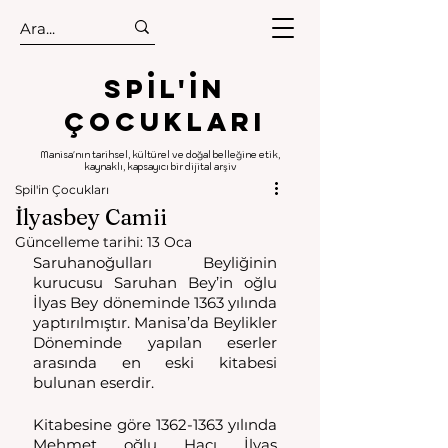
.
.
Spıl'in
Çocukları
Manisa'nın tarihsel, kültürel ve doğal belleğine etik,
kaynaklı, kapsayıcı bir dijital arşiv
Spil'in Çocukları
İlyasbey Camii
Güncelleme tarihi:
13 Oca
Saruhanoğulları Beyliğinin 
kurucusu Saruhan Bey’in oğlu 
İlyas Bey döneminde 1363 yılında 
yaptırılmıştır. Manisa’da Beylikler 
Döneminde yapılan eserler 
arasında en eski kitabesi 
bulunan eserdir.  
Kitabesine göre 1362-1363 yılında 
Mehmet oğlu Hacı İlyas 