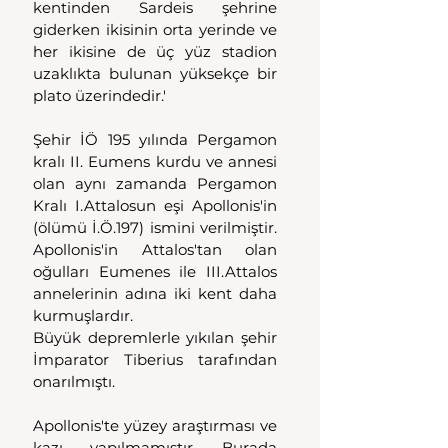
kentinden Sardeis şehrine 
giderken ikisinin orta yerinde ve 
her ikisine de üç yüz stadion 
uzaklıkta bulunan yüksekçe bir 
plato üzerindedir.'
Şehir İÖ 195 yılında Pergamon 
kralı II. Eumens kurdu ve annesi 
olan aynı zamanda Pergamon 
Kralı I.Attalosun eşi Apollonis'in 
(ölümü İ.Ö.197) ismini verilmiştir. 
Apollonis'in Attalos'tan olan 
oğulları Eumenes ile III.Attalos 
annelerinin adına iki kent daha 
kurmuşlardır.
Büyük depremlerle yıkılan şehir 
İmparator Tiberius tarafından 
onarılmıştı.
Apollonis'te yüzey araştırması ve 
kazı yapılmamıştır. Burada 