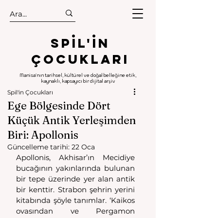
.
.
Spıl'in
Çocukları
Manisa'nın tarihsel, kültürel ve doğal belleğine etik,
kaynaklı, kapsayıcı bir dijital arşiv
Spil'in Çocukları
Ege Bölgesinde Dört
Küçük Antik Yerleşimden
Biri: Apollonis
Güncelleme tarihi:
22 Oca
Apollonis, Akhisar’ın Mecidiye 
bucağının yakınlarında bulunan 
bir tepe üzerinde yer alan antik 
bir kenttir. Strabon şehrin yerini 
kitabında şöyle tanımlar. ‘Kaikos 
ovasından ve Pergamon 