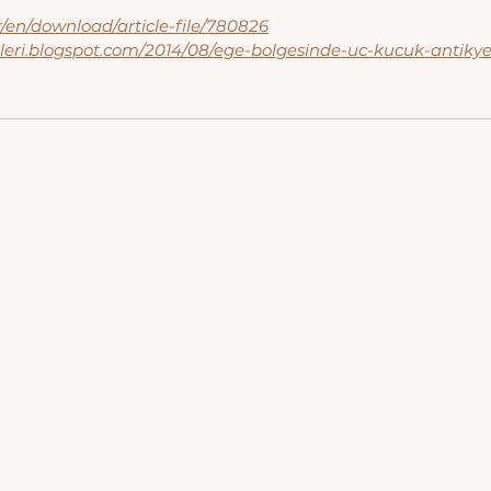
tr/en/download/article-file/780826
inleri.blogspot.com/2014/08/ege-bolgesinde-uc-kucuk-antiky