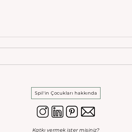
Ege Bölgesinde Dört Küçük
Apol
Antik Yerleşimden Biri:
Sikk
Apollonis
Spil'in Çocukları hakkında
Katkı vermek ister misiniz?