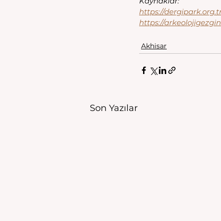
Kaynaklar:
https://dergipark.org.
https://arkeolojigezg
Akhisar
Son Yazılar