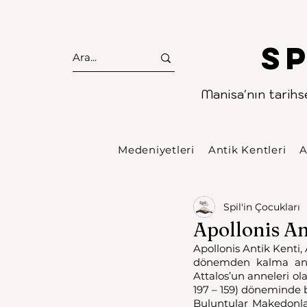
S
Manisa'nın tarihse
Medeniyetleri
Antik Kentleri
A
Spil'in Çocukları
Apollonis An
Apollonis Antik Kenti,
dönemden kalma antik
Attalos’un anneleri ola
197 – 159) döneminde b
Buluntular Makedonla