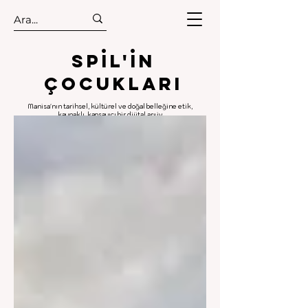
.
.
Spıl'in
Çocukları
Manisa'nın tarihsel, kültürel ve doğal belleğine etik,
kaynaklı, kapsayıcı bir dijital arşiv