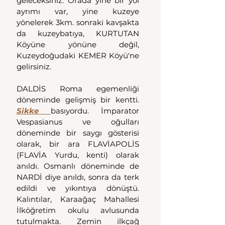
geleceksiniz. Orada yine bir yol 
ayrımı var, yine kuzeye 
yönelerek 3km. sonraki kavşakta 
da kuzeybatıya, KURTUTAN 
Köyüne yönüne değil, 
Kuzeydoğudaki KEMER Köyü'ne 
gelirsiniz.
DALDİS Roma egemenliği 
döneminde gelişmiş bir kentti. 
Sikke 
basıyordu. İmparator 
Vespasianus ve oğulları 
döneminde bir saygı gösterisi 
olarak, bir ara FLAVİAPOLİS 
(FLAVİA Yurdu, kenti) olarak 
anıldı. Osmanlı döneminde de 
NARDİ diye anıldı, sonra da terk 
edildi ve yıkıntıya dönüştü. 
Kalıntılar, Karaağaç Mahallesi 
İlköğretim okulu avlusunda 
tutulmakta. Zemin ilkçağ 