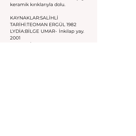
keramik kırıklarıyla dolu.
KAYNAKLAR:SALİHLİ 
TARİHİ:TEOMAN ERGÜL 1982
LYDİA:BİLGE UMAR- İnkilap yay. 
2001
AUS LYDİEN: BURESCH
Yazı Erkmen Senan'ın 20 Nisan 
2011 tarihli 
Daldis/Nardi 
Kalesi/Kemer-Karaağaç-Salihli 
yazısından
 alınmıştır.
Salihli
Hepsini Gör
Son Yazılar