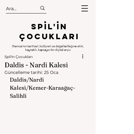
.
.
Spıl'in
Çocukları
Manisa'nın tarihsel, kültürel ve doğal belleğine etik,
kaynaklı, kapsayıcı bir dijital arşiv
Spil'in Çocukları
Daldis - Nardi Kalesi
Güncelleme tarihi:
25 Oca
Daldis/Nardi 
Kalesi/Kemer-Karaağaç-
Salihli