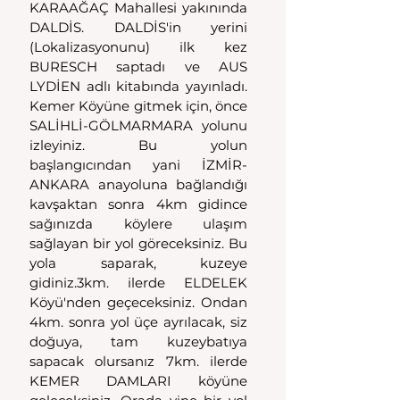
KARAAĞAÇ Mahallesi yakınında 
DALDİS. DALDİS'in yerini 
(Lokalizasyonunu) ilk kez 
BURESCH saptadı ve AUS 
LYDİEN adlı kitabında yayınladı. 
Kemer Köyüne gitmek için, önce 
SALİHLİ-GÖLMARMARA yolunu 
izleyiniz. Bu yolun 
başlangıcından yani İZMİR-
ANKARA anayoluna bağlandığı 
kavşaktan sonra 4km gidince 
sağınızda köylere ulaşım 
sağlayan bir yol göreceksiniz. Bu 
yola saparak, kuzeye 
gidiniz.3km. ilerde ELDELEK 
Köyü'nden geçeceksiniz. Ondan 
4km. sonra yol üçe ayrılacak, siz 
doğuya, tam kuzeybatıya 
sapacak olursanız 7km. ilerde 
KEMER DAMLARI köyüne 