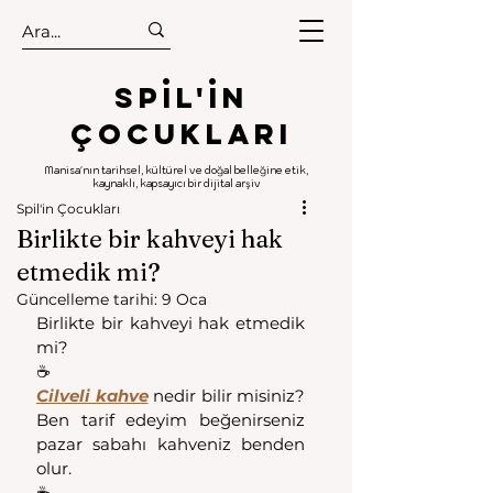
.
.
Spıl'in
Çocukları
Manisa'nın tarihsel, kültürel ve doğal belleğine etik,
kaynaklı, kapsayıcı bir dijital arşiv
Spil'in Çocukları
Birlikte bir kahveyi hak
etmedik mi?
Güncelleme tarihi:
9 Oca
Birlikte bir kahveyi hak etmedik 
mi?
☕️
Cilveli kahve
 nedir bilir misiniz? 
Ben tarif edeyim beğenirseniz 
pazar sabahı kahveniz benden 
olur.
☕️