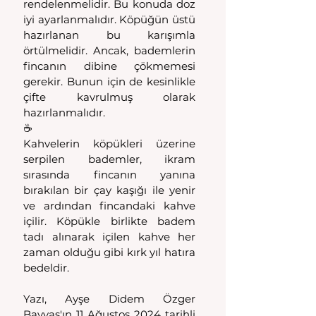
rendelenmelidir. Bu konuda doz 
iyi ayarlanmalıdır. Köpüğün üstü 
hazırlanan bu karışımla 
örtülmelidir. Ancak, bademlerin 
fincanın dibine çökmemesi 
gerekir. Bunun için de kesinlikle 
çifte kavrulmuş olarak 
hazırlanmalıdır.
☕️
Kahvelerin köpükleri üzerine 
serpilen bademler, ikram 
sırasında fincanın yanına 
bırakılan bir çay kaşığı ile yenir 
ve ardından fincandaki kahve 
içilir. Köpükle birlikte badem 
tadı alınarak içilen kahve her 
zaman olduğu gibi kırk yıl hatıra 
bedeldir.
Yazı, Ayşe Didem Özger 
Bayvas'ın 11 Ağustos 2024 tarihli 