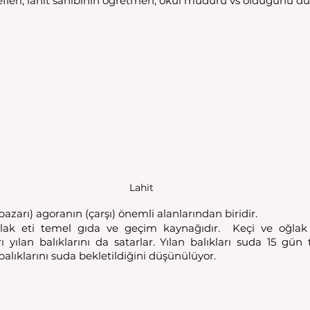
efleri, lahit sahibinin öğretmen, okul müdürü vs olduğunu d
Lahit
azarı) agoranın (çarşı) önemli alanlarından biridir. 
lak eti temel gıda ve geçim kaynağıdır.  Keçi ve oğlak e
 yılan balıklarını da satarlar. Yılan balıkları suda 15 gün t
alıklarını suda bekletildiğini düşünülüyor.