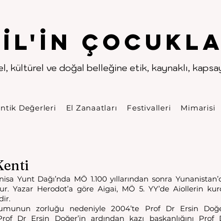
.
.
pıl'in Çocukla
l, kültürel ve doğal belleğine etik, kaynaklı, kapsayı
ntik Değerleri
El Zanaatları
Festivalleri
Mimarisi
Kenti
nisa Yunt Dağı’nda MÖ 1.100 yıllarından sonra Yunanistan’d
ur. Yazar Herodot’a göre Aigai, MÖ 5. YY’de Aiollerin kur
dir. 
numunun zorluğu nedeniyle 2004’te Prof Dr Ersin Doğer 
Prof Dr Ersin Doğer’in ardından kazı başkanlığını Prof 