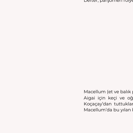
Defter, parşömen röly
Macellum (et ve balık p
Aigai için keçi ve oğ
Koçaçay’dan tuttukları
Macellum’da bu yılan b