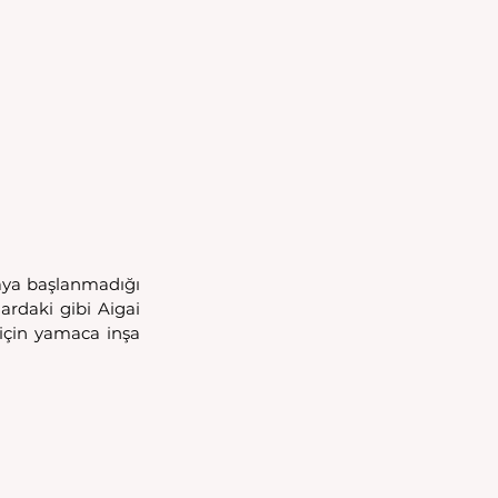
aya başlanmadığı 
rdaki gibi Aigai 
için yamaca inşa 