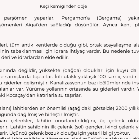
Keçi kemiğinden obje
n parşömen yaparlar. Pergamon’a (Bergama) yakınlı
şömenleri Aigai’den sağladığı düşünülür. Ayrıca kent p
leri, tüm antik kentlerde olduğu gibi, ortak sosyalleşme alanl
isinin tabaklanması için idrara ihtiyaç vardır. Bu nedenle tuva
eri ve idrarlardan elde edilir. 
ınında değildir, yüksekte (dağda) oldukları için kuyu da
 sarnıçlarda toplarlar. İrili ufaklı yaklaşık 100 sarnıç vardı
su giderler gelişmiştir. Kanalizasyonun bazı bölümlerinde insa
lanlar var. Yürüme yollarının ortasında su giderleri vardır. 
i Kocaçay’dan katırlarla su taşırlar.
anı) lahitlerden en önemlisi (aşağıdaki görselde) 2200 yıllık
unda dağılmış ve birleştirilmiştir. 
n çelenkler, lahitin onurlandırıldığını, üç çelenk old
erir. Lahitin sahibinin ilk çelenk (sol) gençler, ikinci çelenk 
erir. Üçüncü çelenk bozuk olduğu için yeterli bilgi yoktur.  