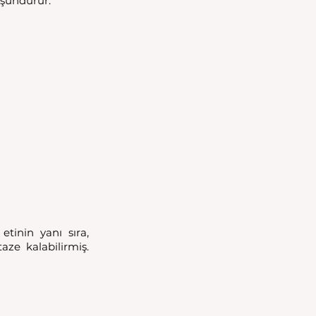
üşündürür. 
tinin yanı sıra, 
aze kalabilirmiş. 