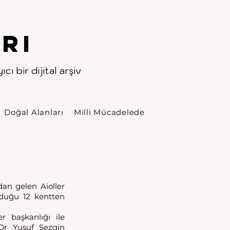
rı
cı bir dijital arşiv
Doğal Alanları
Milli Mücadelede
an gelen Aioller 
duğu 12 kentten 
başkanlığı ile 
Dr Yusuf Sezgin 