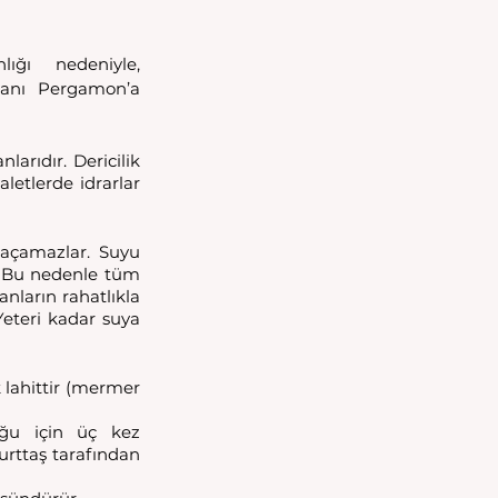
ğı nedeniyle, 
lanı Pergamon’a 
arıdır. Dericilik 
letlerde idrarlar 
 açamazlar. Suyu 
r. Bu nedenle tüm 
nların rahatlıkla 
Yeteri kadar suya 
 lahittir (mermer 
uğu için üç kez 
yurttaş tarafından 