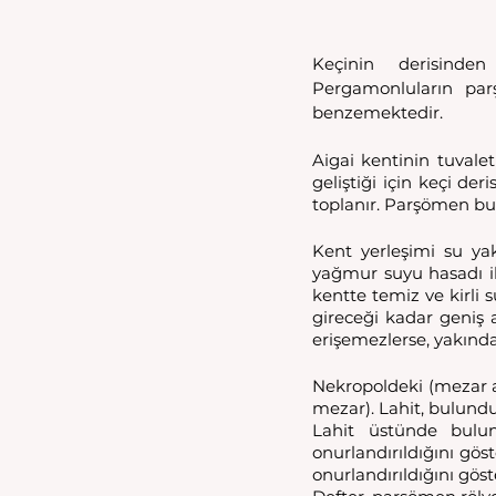
Keçinin derisinde
Pergamonluların par
benzemektedir.
Aigai kentinin tuvalet
geliştiği için keçi der
toplanır. Parşömen bu d
Kent yerleşimi su yak
yağmur suyu hasadı ile
kentte temiz ve kirli 
gireceği kadar geniş a
erişemezlerse, yakındak
Nekropoldeki (mezar al
mezar). Lahit, bulunduğ
Lahit üstünde buluna
onurlandırıldığını göst
onurlandırıldığını göst