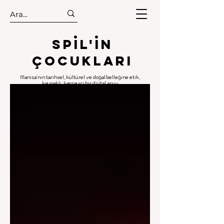
.
.
Spıl'in
Çocukları
Manisa'nın tarihsel, kültürel ve doğal belleğine etik,
kaynaklı, kapsayıcı bir dijital arşiv