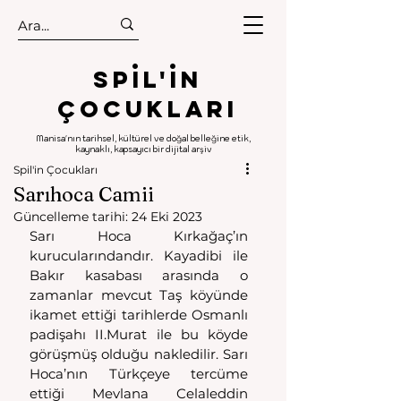
.
.
Spıl'in
Çocukları
Manisa'nın tarihsel, kültürel ve doğal belleğine etik,
kaynaklı, kapsayıcı bir dijital arşiv
Spil'in Çocukları
Sarıhoca Camii
Güncelleme tarihi:
24 Eki 2023
Sarı Hoca Kırkağaç’ın 
kurucularındandır. Kayadibi ile 
Bakır kasabası arasında o 
zamanlar mevcut Taş köyünde 
ikamet ettiği tarihlerde Osmanlı 
padişahı II.Murat ile bu köyde 
görüşmüş olduğu nakledilir. Sarı 
Hoca’nın Türkçeye tercüme 
ettiği Mevlana Celaleddin 