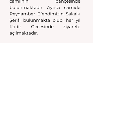
camiinin bahçesinde 
bulunmaktadır. Ayrıca camide 
Peygamber Efendimizin Sakal-ı 
Şerifi bulunmakta olup, her yıl 
Kadir Gecesinde ziyarete 
açılmaktadır. 
Sarıhoca Camii sanal tur
Sarıhoca Camii konumu 
Yazı, Kırkağaç 
Kaymakamlığı'nın 
Sarıhoca 
Camii yazısından
 alınmıştır. 
Kırkağaç
Hepsini Gör
Son Yazılar