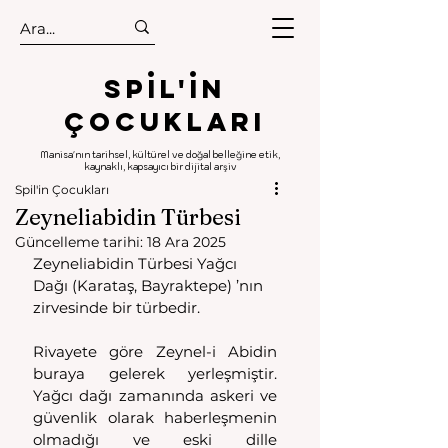
.
.
Spıl'in
Çocukları
Manisa'nın tarihsel, kültürel ve doğal belleğine etik,
kaynaklı, kapsayıcı bir dijital arşiv
Spil'in Çocukları
Zeyneliabidin Türbesi
Güncelleme tarihi:
18 Ara 2025
Zeyneliabidin Türbesi Yağcı 
Dağı (Karataş, Bayraktepe) ’nın 
zirvesinde bir türbedir.
Rivayete göre Zeynel-i Abidin 
buraya gelerek yerleşmiştir. 
Yağcı dağı zamanında askeri ve 
güvenlik olarak haberleşmenin 
olmadığı ve eski dille 