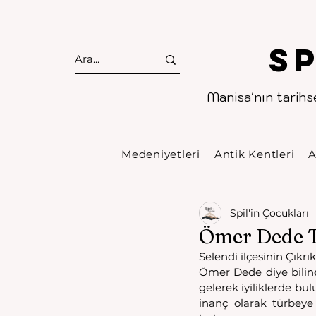
S
Manisa'nın tarihse
Medeniyetleri
Antik Kentleri
A
Spil'in Çocukları
Ömer Dede T
Selendi ilçesinin Çıkrı
Ömer Dede diye bilinen
gelerek iyiliklerde bul
inanç olarak türbeye