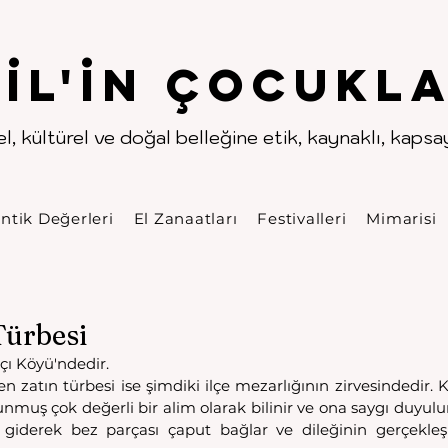
.
.
pıl'in Çocukla
l, kültürel ve doğal belleğine etik, kaynaklı, kapsayı
ntik Değerleri
El Zanaatları
Festivalleri
Mimarisi
ürbesi
kçı Köyü'ndedir. 
 zatın türbesi ise şimdiki ilçe mezarlığının zirvesindedir. 
unmuş çok değerli bir alim olarak bilinir ve ona saygı duyulur. 
 giderek bez parçası çaput bağlar ve dileğinin gerçekleş