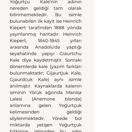
Yoğurtçu Kale'nin adının 
nereden geldiği tam olarak 
bilinmemektedir. Bu isimle 
bulunabilen ilk kayıt ise Heinrich 
Kiepert tarafından 1888 yılında 
yayınlanmış haritadır. Heinrich 
Kiepert, 1840-1845 yılları 
arasında Anadolu'da yaptığı 
seyahatinde yapıyı Giaurtchu 
Kale diye kaydetmiştir. Sonraki 
dönemlerde kale (yazım farkları 
bulunmaktadır; Gijaurtjuk Kale, 
Gjaurdcuk Kale) aynı isimle 
anılmıştır. Kaynaklarda kalenin 
isminin Yörük ağzında Manisa 
Lalesi (Anemone blanda) 
anlamına gelen Yoğurtçuk 
kelimesinden geldiği 
söylenmektedir. Yörede bol 
miktarda yetişen Yoğurtçuk 
bitkisine istinaden bu adın 