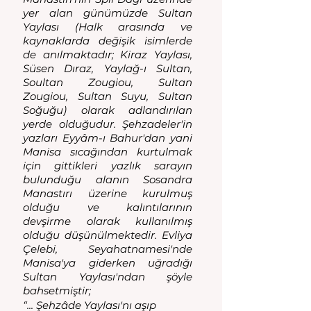
yer alan günümüzde Sultan 
Yaylası (Halk arasında ve 
kaynaklarda değişik isimlerde 
de anılmaktadır; Kiraz Yaylası, 
Süsen Dıraz, Yaylağ-ı Sultan, 
Soultan Zougiou, Sultan 
Zougiou, Sultan Suyu, Sultan 
Soğuğu) olarak adlandırılan 
yerde olduğudur. Şehzadeler'in 
yazları Eyyâm-ı Bahur'dan yani 
Manisa sıcağından kurtulmak 
için gittikleri yazlık sarayın 
bulunduğu alanın Sosandra 
Manastırı üzerine kurulmuş 
olduğu ve kalıntılarının 
devşirme olarak kullanılmış 
olduğu düşünülmektedir. Evliya 
Çelebi, Seyahatnamesi'nde 
Manisa'ya giderken uğradığı 
Sultan Yaylası'ndan şöyle 
bahsetmiştir;
“... Şehzâde Yaylası'nı aşıp 