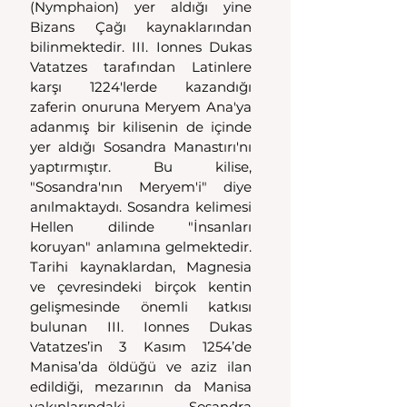
(Nymphaion) yer aldığı yine 
Bizans Çağı kaynaklarından 
bilinmektedir. III. Ionnes Dukas 
Vatatzes tarafından Latinlere 
karşı 1224'lerde kazandığı 
zaferin onuruna Meryem Ana'ya 
adanmış bir kilisenin de içinde 
yer aldığı Sosandra Manastırı'nı 
yaptırmıştır. Bu kilise, 
"Sosandra'nın Meryem'i" diye 
anılmaktaydı. Sosandra kelimesi 
Hellen dilinde "İnsanları 
koruyan" anlamına gelmektedir. 
Tarihi kaynaklardan, Magnesia 
ve çevresindeki birçok kentin 
gelişmesinde önemli katkısı 
bulunan III. Ionnes Dukas 
Vatatzes’in 3 Kasım 1254’de 
Manisa’da öldüğü ve aziz ilan 
edildiği, mezarının da Manisa 
yakınlarındaki Sosandra 