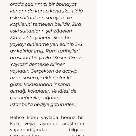
orada çadırımızı bir âbıhayat 
kenarında kurup konduk.... Hâlâ 
eski sultanların sarayları ve 
köşklerini temelleri bellidir. Zira 
eski sultanların şehzâdeleri 
Manisa'da yönetici iken bu 
yaylayı dinlenme yeri edinip 5-6 
ay kalırlar imiş. Rum tarihçileri 
arasında bu yayla "Süsen Dıraz 
Yaylası" demekle bilinen 
yayladır. Gerçekten de acayip 
uzun süsen çiçekleri olur ki 
güzel kokusundan insanın 
dimağı kokulanır. Ve lâlesi de 
çok beğenilir, soğanını 
İstanbul'a hediye götürürler…”
Bahse konu yaylada henüz bir 
kazı veya ayrıntılı araştırma 
yapılmadığından bilgiler 
varsayımdan öteye 