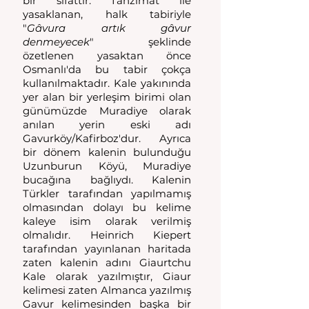
bir sıfattır. Tanzimat ile 
yasaklanan, halk tabiriyle 
"
Gâvura artık gâvur 
denmeyecek
" şeklinde 
özetlenen yasaktan önce 
Osmanlı'da bu tabir çokça 
kullanılmaktadır. Kale yakınında 
yer alan bir yerleşim birimi olan 
günümüzde Muradiye olarak 
anılan yerin eski adı 
Gavurköy/Kafirboz'dur. Ayrıca 
bir dönem kalenin bulunduğu 
Uzunburun Köyü, Muradiye 
bucağına bağlıydı. Kalenin 
Türkler tarafından yapılmamış 
olmasından dolayı bu kelime 
kaleye isim olarak verilmiş 
olmalıdır. Heinrich Kiepert 
tarafından yayınlanan haritada 
zaten kalenin adını Giaurtchu 
Kale olarak yazılmıştır, Giaur 
kelimesi zaten Almanca yazılmış 
Gavur kelimesinden başka bir 