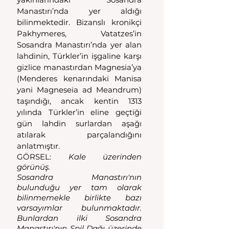
Manastırı’nda yer aldığı 
bilinmektedir. Bizanslı kronikçi 
Pakhymeres, Vatatzes’in 
Sosandra Manastırı’nda yer alan 
lahdinin, Türkler’in işgaline karşı 
gizlice manastırdan Magnesia’ya 
(Menderes kenarındaki Manisa 
yani Magneseia ad Meandrum) 
taşındığı, ancak kentin 1313 
yılında Türkler’in eline geçtiği 
gün lahdin surlardan aşağı 
atılarak parçalandığını 
anlatmıştır.
GÖRSEL: 
Kale üzerinden 
görünüş.
Sosandra Manastırı'nın 
bulunduğu yer tam olarak 
bilinmemekle birlikte bazı 
varsayımlar bulunmaktadır. 
Bunlardan ilki Sosandra 
Manastırı'nın Spil Dağı üzerinde 