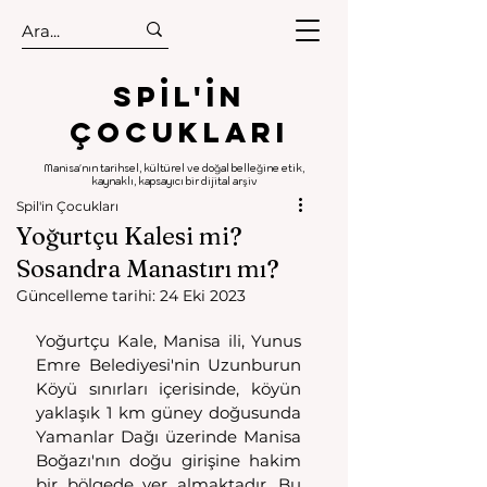
.
.
Spıl'in
Çocukları
Manisa'nın tarihsel, kültürel ve doğal belleğine etik,
kaynaklı, kapsayıcı bir dijital arşiv
Spil'in Çocukları
Yoğurtçu Kalesi mi?
Sosandra Manastırı mı?
Güncelleme tarihi:
24 Eki 2023
Yoğurtçu Kale, Manisa ili, Yunus 
Emre Belediyesi'nin Uzunburun 
Köyü sınırları içerisinde, köyün 
yaklaşık 1 km güney doğusunda 
Yamanlar Dağı üzerinde Manisa 
Boğazı'nın doğu girişine hakim 
bir bölgede yer almaktadır. Bu 