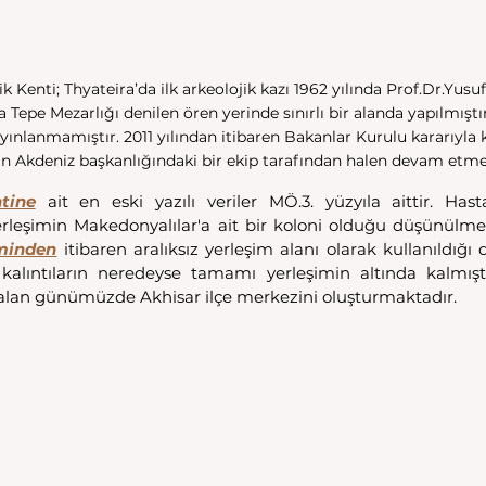
k Kenti; Thyateira’da ilk arkeolojik kazı 1962 yılında Prof.Dr.Yusu
 Tepe Mezarlığı denilen ören yerinde sınırlı bir alanda yapılmıştı
yınlanmamıştır. 2011 yılından itibaren Bakanlar Kurulu kararıyla k
in Akdeniz başkanlığındaki bir ekip tarafından halen devam etme
tine
 ait en eski yazılı veriler MÖ.3. yüzyıla aittir. Ha
leşimin Makedonyalılar'a ait bir koloni olduğu düşünülmekt
minden
 itibaren aralıksız yerleşim alanı olarak kullanıldığı
 kalıntıların neredeyse tamamı yerleşimin altında kalmıştı
alan günümüzde Akhisar ilçe merkezini oluşturmaktadır. 