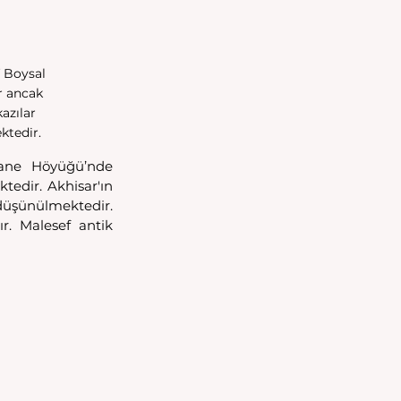
f Boysal 
r ancak 
azılar 
ktedir.
stane Höyüğü’nde 
edir. Akhisar'ın 
 düşünülmektedir. 
r. Malesef antik 