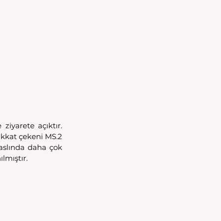
iyarete açıktır. 
ikkat çekeni MS.2 
aslında daha çok 
lmıştır. 