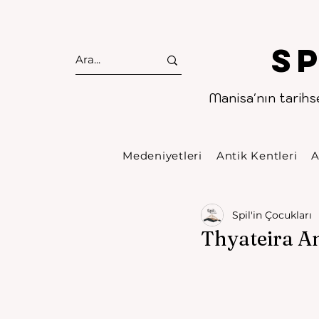
S
Manisa'nın tarihse
Medeniyetleri
Antik Kentleri
A
Spil'in Çocukları
Thyateira An