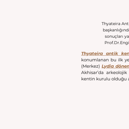
Thyateira Anti
başkanlığında
sonuçları ya
Prof.Dr.Eng
Thyateira antik ken
konumlanan bu ilk yer
(Merkez) 
Lydia döne
Akhisar’da arkeolojik
kentin kurulu olduğu 