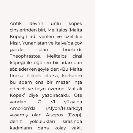
Antik devrin ünlü köpek 
cinslerinden biri, Melitaios (Malta 
Köpeği) adı verilen ve özellikle 
Mısır, Yunanistan ve İtalya’da çok 
gözde olan finolardı. 
Theophrastos, Melitaios cinsi 
köpeği ile öğünen bir adamdan 
söz ederken şöyle der: «Bu Malta 
finosu ölecek olursa, korkarım 
bu adam ona bir mezar inşa 
edecek ve taşın üzerine ‘Maltalı 
Köpek’ diye yazdıracak!». Öte 
yandan, İ.Ö. VI. yüzyılda 
Amorion’da (Afyon/Hisarköy) 
yaşamış olan Aisopos (Ezop), 
deniz yolculukları sırasında 
kadınların daha kolay vakit 