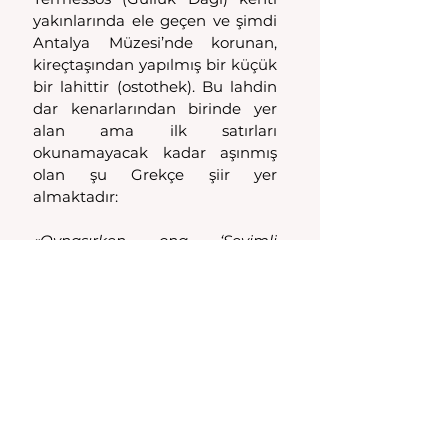
yakınlarında ele geçen ve şimdi 
Antalya Müzesi’nde korunan, 
kireçtaşından yapılmış bir küçük 
bir lahittir (ostothek). Bu lahdin 
dar kenarlarından birinde yer 
alan ama ilk satırları 
okunamayacak kadar aşınmış 
olan şu Grekçe şiir yer 
almaktadır: 
«Oynaşırken ona ‘Sevimli 
Stephanos’ derlerdi
Ölüm götürdü ansızın; şimdi 
mezarda bedeni
Stephanos’un mezarı bu, şimdi 
yok oldu, gitti
Stephanos’um ben, Rhodope 
yaptırdı bu mezarı
Ağladı Rhodope ve gömdü 
köpeğini bir insan gibi».