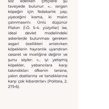
söz ederken çiftçilere şu 
tavsiyede bulunur: «... ısırgan 
köpeğin için fedakarlık yap, 
yiyeceğini kısma, ki malın 
çalınmasın!». Ünlü düşünür 
Platon (İ.Ö. 5-4. yüzyıllar) ise, 
ideal devlet modelindeki 
askerlerde bulunması gereken 
asgari özellikleri anlatırken 
köpeklerin hayranlık uyandıran 
cesaret ve inceliğine değinir ve 
şunu söyler: «... iyi yetişmiş 
köpekler, yabancılara karşı 
takındıkları öfkenin tersine, 
yakın dostlarına ve tanıdıklarına 
karşı çok kibardırlar» (Politeia, 2. 
275‑6).