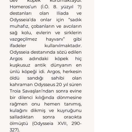
dev köpek korumaktaydı. 
Homeros’un (İ.Ö. 8. yüzyıl ?) 
destanları olan Iliada ve 
Odysseia’da onlar için “sadık 
muhafız, çobanların ve avcıların 
sağ kolu, evlerin ve sirklerin 
vazgeçilmez hayvanı” gibi 
ifadeler kullanılmaktadır. 
Odysseia destanında sözü edilen 
Argos adındaki köpek hiç 
kuşkusuz antik dünyanın en 
ünlü köpeği idi. Argos, herkesin 
öldü sandığı sahibi olan 
kahraman Odysseus 20 yıl süren 
Troia Savaşları’ndan sonra evine 
bir dilenci kılığında dönmesine 
rağmen onu hemen tanımış, 
kulağını dikmiş ve kuyruğunu 
salladıktan sonra oracıkta 
ölmüştü (Odysseia XVII, 290-
327).