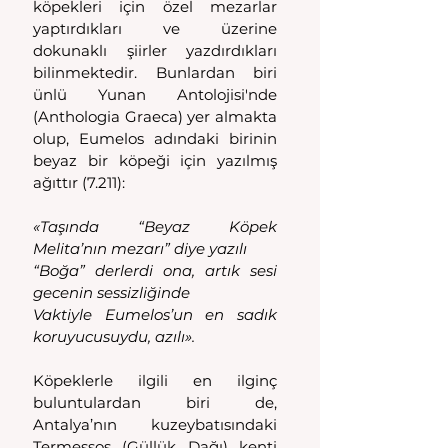
köpekleri için özel mezarlar 
yaptırdıkları ve üzerine 
dokunaklı şiirler yazdırdıkları 
bilinmektedir. Bunlardan biri 
ünlü Yunan Antolojisi'nde 
(Anthologia Graeca) yer almakta 
olup, Eumelos adındaki birinin 
beyaz bir köpeği için yazılmış 
ağıttır (7.211):
«Taşında “Beyaz Köpek 
Melita’nın mezarı” diye yazılı
“Boğa” derlerdi ona, artık sesi 
gecenin sessizliğinde
Vaktiyle Eumelos’un en sadık 
koruyucusuydu, azılı».
Köpeklerle ilgili en ilginç 
buluntulardan biri de, 
Antalya’nın kuzeybatısındaki 
Termessos (Güllük Dağı) kenti 