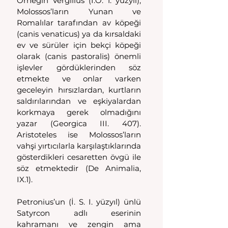
Örneğin Vergilius (İ.Ö. 1. yüzyıl), 
Molossos’ların Yunan ve 
Romalılar tarafından av köpeği 
(canis venaticus) ya da kırsaldaki 
ev ve sürüler için bekçi köpeği 
olarak (canis pastoralis) önemli 
işlevler gördüklerinden söz 
etmekte ve onlar varken 
geceleyin hırsızlardan, kurtların 
saldırılarından ve eşkiyalardan 
korkmaya gerek olmadığını 
yazar (Georgica III. 407). 
Aristoteles ise Molossos’ların 
vahşi yırtıcılarla karşılaştıklarında 
gösterdikleri cesaretten övgü ile 
söz etmektedir (De Animalia, 
IX.1).
Petronius’un (İ. S. I. yüzyıl) ünlü 
Satyrcon adlı eserinin 
kahramanı ve zengin ama 