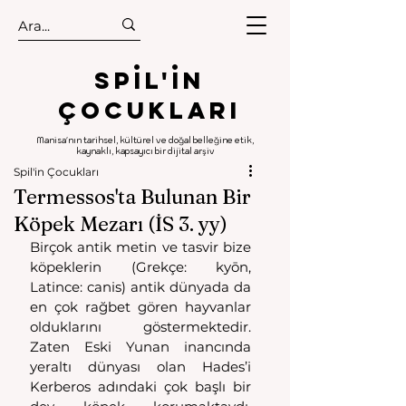
.
.
Spıl'in
Çocukları
Manisa'nın tarihsel, kültürel ve doğal belleğine etik,
kaynaklı, kapsayıcı bir dijital arşiv
Spil'in Çocukları
Termessos'ta Bulunan Bir
Köpek Mezarı (İS 3. yy)
Birçok antik metin ve tasvir bize 
köpeklerin (Grekçe: kyōn, 
Latince: canis) antik dünyada da 
en çok rağbet gören hayvanlar 
olduklarını göstermektedir. 
Zaten Eski Yunan inancında 
yeraltı dünyası olan Hades’i 
Kerberos adındaki çok başlı bir 