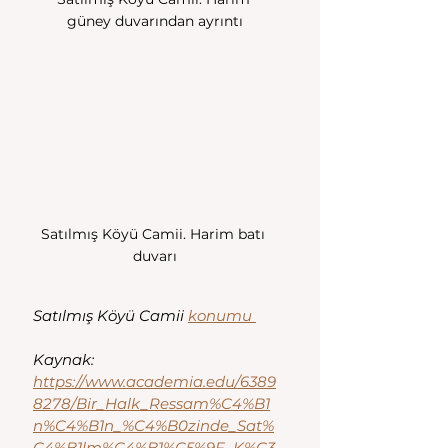
güney duvarından ayrıntı
Satılmış Köyü Camii. Harim batı 
duvarı
Satılmış Köyü Camii 
konumu 
Kaynak:
https://www.academia.edu/6389
8278/Bir_Halk_Ressam%C4%B1
n%C4%B1n_%C4%B0zinde_Sat%
C4%B1lm%C4%B1%C5%9F_K%C3