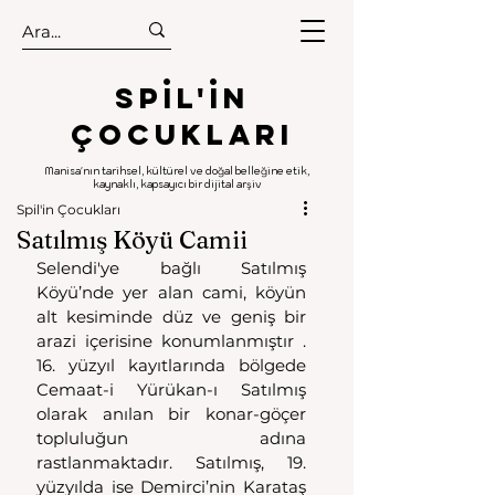
.
.
Spıl'in
Çocukları
Manisa'nın tarihsel, kültürel ve doğal belleğine etik,
kaynaklı, kapsayıcı bir dijital arşiv
Spil'in Çocukları
Satılmış Köyü Camii
Selendi'ye bağlı Satılmış 
Köyü’nde yer alan cami, köyün 
alt kesiminde düz ve geniş bir 
arazi içerisine konumlanmıştır . 
16. yüzyıl kayıtlarında bölgede 
Cemaat-i Yürükan-ı Satılmış 
olarak anılan bir konar-göçer 
topluluğun adına 
rastlanmaktadır. Satılmış, 19. 
yüzyılda ise Demirci’nin Karataş 