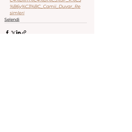
%B6y%C3%BC_Camii_Duvar_Re
simleri
Selendi
Hepsini Gör
Son Yazılar