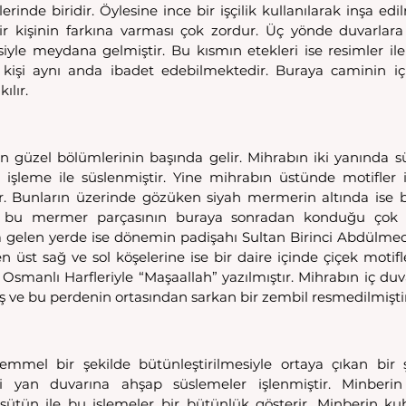
inde biridir. Öylesine ince bir işçilik kullanılarak inşa edil
bir kişinin farkına varması çok zordur. Üç yönde duvarlara
esiyle meydana gelmiştir. Bu kısmın etekleri ise resimler ile
 kişi aynı anda ibadet edebilmektedir. Buraya caminin içi
ılır.
n güzel bölümlerinin başında gelir. Mihrabın iki yanında s
çı işleme ile süslenmiştir. Yine mihrabın üstünde motifler i
. Bunların üzerinde gözüken siyah mermerin altında ise b
kü bu mermer parçasının buraya sonradan konduğu çok be
gelen yerde ise dönemin padişahı Sultan Birinci Abdülmeci
n üst sağ ve sol köşelerine ise bir daire içinde çiçek motifle
 Osmanlı Harfleriyle “Maşaallah” yazılmıştır. Mihrabın iç duva
iş ve bu perdenin ortasından sarkan bir zembil resmedilmiştir
mel bir şekilde bütünleştirilmesiyle ortaya çıkan bir şa
ki yan duvarına ahşap süslemeler işlenmiştir. Minberin
t sütün ile bu işlemeler bir bütünlük gösterir. Minberin kub