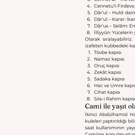
Cennetu’l-Firdevs
Dâr’ul – Huld: daim
Dâr’ul – Karar: İk
Dâr’us – Selâm: Em
İlliyyûn: Yücelerin 
Olarak sıralayabiliriz
izafeten kubbedeki kapı
Tövbe kapısı
Namaz kapısı
Oruç kapısı
Zekât kapısı
Sadaka kapısı
Hac ve Umre kapıs
Cihat kapısı
Sıla-i Rahim kapıs
Cami ile yaşıt o
İkinci Abdülhamid H
kuleleri yaptırıldığı b
saat kullanımının yay
Camiine konulmuştur. 