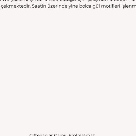
 çekmektedir. Saatin üzerinde yine bolca gül motifleri işlenmi
Çiftehanlar Camii, Erol Şaşmaz