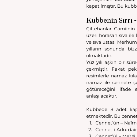
kapatılmıştır. Bu kubbe
Kubbenin Sırrı -
Çiftehanlar Camiinin 
üzeri horasan sıva ile
ve sıva ustası Merhum 
yılların sonunda bizz
olmaktadır.
Yüz yılı aşkın bir süre
çekmiştir. Fakat pek
resimlerle namaz kıla
namaz ile cennete çok
götüreceğini ifade 
anlaşılacaktır.
Kubbede 8 adet kapı
etmektedir. Bu cennetl
Cennet’ün – Naîm:
Cennet-i Adn: dai
Cennet’ül – Me’vâ: