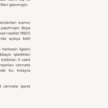
leri işlenmiştir.
endirilen kısmın 
yapılmıştır. Boya 
 tadilat 1950’li 
nda açıkça belli 
herkesin ilgisini 
eye işledikleri 
ldıkları 5 vakit 
nsanları cennete 
inde bu kolayca 
 cennete işaret 