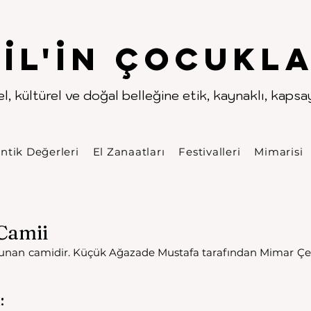
.
.
pıl'in Çocukla
l, kültürel ve doğal belleğine etik, kaynaklı, kapsayı
ntik Değerleri
El Zanaatları
Festivalleri
Mimarisi
Camii
lunan camidir. Küçük Ağazade Mustafa tarafından Mimar Çeleb
: