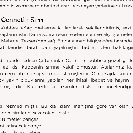
nin iç kısmı ve minberin duvar ile birleşen yerlerine gül motif
 Cennetin Sırrı
Kubbesi ağaç malzeme kullanılarak şekillendirilmiş, şekill
 kaplanmıştır. Daha sonra resim süslemeleri ve alçı işlemeler 
Mehmet Tekşen’den sağlığında alınan bilgiye göre tavanda son
at kendisi tarafından yapılmıştır. Tadilat izleri bakıldığı
dir ibadet edilen Çiftehanlar Camii'nin kubbesi güzelliği ile 
 az kişi kubbenin sırrına vakıf olmuştur. Atalarımız kubb
n cemaate mesaj vermek istemişlerdir. O mesajda şudur; kı
 yakın olduklarını, yapılan her ihlaslı ibadet ve hayrın i
etmişlerdir. Kubbede ki resimler dikkatlice incelendiğ
 resmedilmiştir. Bu da İslam inanışına göre var olan 8
erin isimlerini sayacak olursak:
 Nîmetler bahçesi,
mi kalınacak bahçe,
 Barınılacak bahçe,