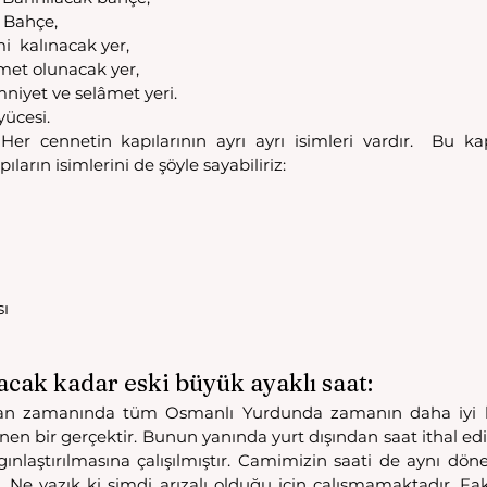
: Bahçe,
i  kalınacak yer,
amet olunacak yer,
niyet ve selâmet yeri.
yücesi.
. Her cennetin kapılarının ayrı ayrı isimleri vardır.  Bu kap
ların isimlerini de şöyle sayabiliriz:
ı
ı
lacak kadar eski büyük ayaklı saat:
an zamanında tüm Osmanlı Yurdunda zamanın daha iyi kul
ilinen bir gerçektir. Bunun yanında yurt dışından saat ithal edi
gınlaştırılmasına çalışılmıştır. Camimizin saati de aynı dön
Ne yazık ki şimdi arızalı olduğu için çalışmamaktadır. F