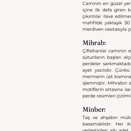
Caminin en güzel yerler
içine ilk defa giren 
çıkıntılar ilave edilm
mahfilde yaklaşık 50
merdiven vasıtasıyla çık
Mihrab:
Çiftehanlar caminin e
sütunların başları al
perdeler sarkmaktadır
ayet yazılıdır. Çün
mermerin üst kısmına 
işlenmiştir. Mihrabın e
motiflerin ortasına ise
perde resimleri çizilm
Minber:
Taş ve ahşabın mükem
basamaklıdır. Her i
yerleştirilen altı ade