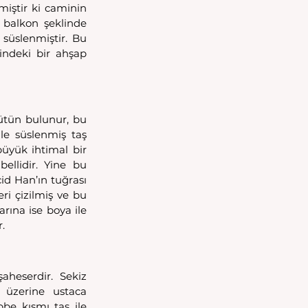
miştir ki caminin 
 balkon şeklinde 
 süslenmiştir. Bu 
ndeki bir ahşap 
ütün bulunur, bu 
le süslenmiş taş 
üyük ihtimal bir 
llidir. Yine bu 
d Han’ın tuğrası 
ri çizilmiş ve bu 
rına ise boya ile 
.
heserdir. Sekiz 
 üzerine ustaca 
be kısmı taş ile 