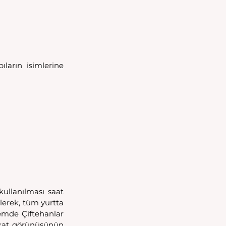
ıların isimlerine 
lanılması saat 
lerek, tüm yurtta 
emde Çiftehanlar 
akat görünüşünün 