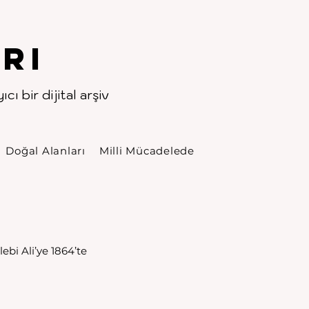
rı
cı bir dijital arşiv
Doğal Alanları
Milli Mücadelede
i Ali’ye 1864’te 