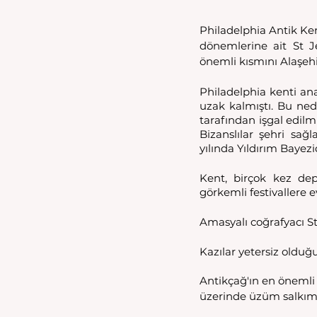
Philadelphia Antik Kent
dönemlerine ait St Jea
önemli kısmını Alaşe
Philadelphia kenti an
uzak kalmıştı. Bu nede
tarafından işgal edilmi
Bizanslılar şehri sağ
yılında Yıldırım Bayez
Kent, birçok kez de
görkemli festivallere e
Amasyalı coğrafyacı St
Kazılar yetersiz olduğu
Antikçağ'ın en önemli 
üzerinde üzüm salkımı