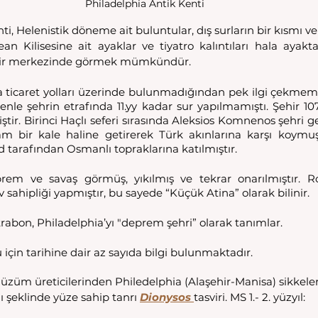
Philadelphia Antik Kenti
i, Helenistik döneme ait buluntular, dış surların bir kısmı ve H
n Kilisesine ait ayaklar ve tiyatro kalıntıları hala ayaktad
hir merkezinde görmek mümkündür. 
a ticaret yolları üzerinde bulunmadığından pek ilgi çekmemi
nle şehrin etrafında 11.yy kadar sur yapılmamıştı. Şehir 107
ştir. Birinci Haçlı seferi sırasında Aleksios Komnenos şehri ger
lam bir kale haline getirerek Türk akınlarına karşı koymuşla
id tarafından Osmanlı topraklarına katılmıştır.
prem ve savaş görmüş, yıkılmış ve tekrar onarılmıştır.
v sahipliği yapmıştır, bu sayede “Küçük Atina” olarak bilinir. 
rabon, Philadelphia’yı "deprem şehri” olarak tanımlar. 
 için tarihine dair az sayıda bilgi bulunmaktadır. 
üzüm üreticilerinden Philedelphia (Alaşehir-Manisa) sikkeler
 şeklinde yüze sahip tanrı 
Dionysos 
tasviri. MS 1.- 2. yüzyıl: