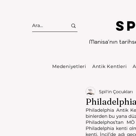
S
Manisa'nın tarihse
Medeniyetleri
Antik Kentleri
A
Spil'in Çocukları
Philadelphia
Philadelphia Antik Ke
binlerden bu yana düze
Philadelphos’tan MÖ 
Philadelphia kenti ol
kenti, İncil’de adı ge