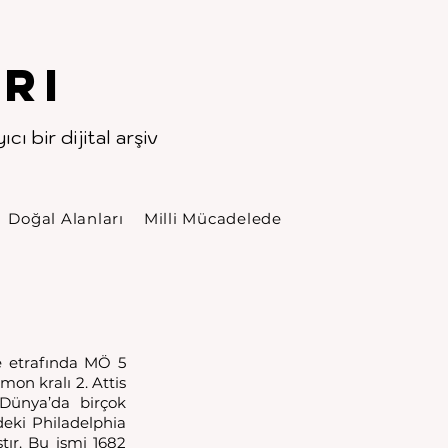
rı
cı bir dijital arşiv
Doğal Alanları
Milli Mücadelede
e etrafında MÖ 5 
on kralı 2. Attis 
Dünya’da birçok 
eki Philadelphia 
tır. Bu ismi 1682 