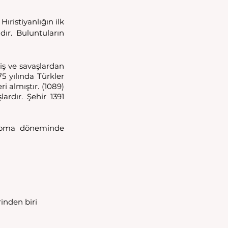
ıristiyanlığın ilk 
ır. Buluntuların 
ş ve savaşlardan 
5 yılında Türkler 
i almıştır. (1089) 
rdır. Şehir 1391 
 Roma döneminde 
inden biri 