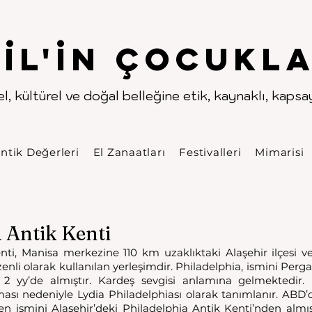
.
.
pıl'in Çocukla
l, kültürel ve doğal belleğine etik, kaynaklı, kapsayı
ntik Değerleri
El Zanaatları
Festivalleri
Mimarisi
 Antik Kenti
nti, Manisa merkezine 110 km uzaklıktaki Alaşehir ilçesi v
nli olarak kullanılan yerleşimdir. Philadelphia, ismini Pergam
2 yy’de almıştır. Kardeş sevgisi anlamına gelmektedir. 
ması nedeniyle Lydia Philadelphiası olarak tanımlanır. ABD’d
çen ismini Alaşehir’deki Philadelphia Antik Kenti’nden almış