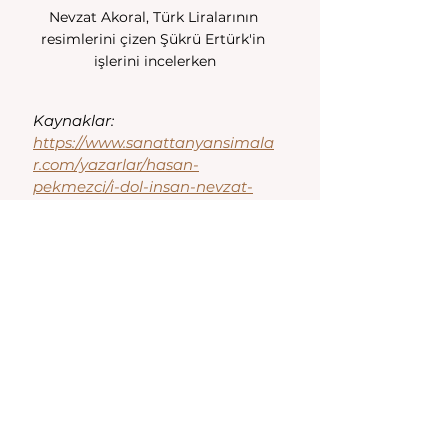
Nevzat Akoral, Türk Liralarının 
resimlerini çizen Şükrü Ertürk'in 
işlerini incelerken
Kaynaklar:
https://www.sanattanyansimala
r.com/yazarlar/hasan-
pekmezci/i-dol-insan-nevzat-
akoral-kimdir/1094/
https://www.kulturportali.gov.tr/p
ortal/nevzat-akoral
https://www.kalemisidergisi.com
/makale/pdf/1639689683.pdf
Manisa