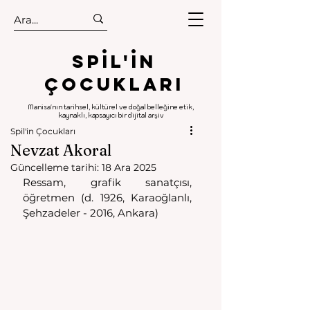
.
.
Spıl'in
Çocukları
Manisa'nın tarihsel, kültürel ve doğal belleğine etik,
kaynaklı, kapsayıcı bir dijital arşiv
Spil'in Çocukları
Nevzat Akoral
Güncelleme tarihi:
18 Ara 2025
Ressam, grafik sanatçısı, 
öğretmen (d. 1926, Karaoğlanlı, 
Şehzadeler - 2016, Ankara) 