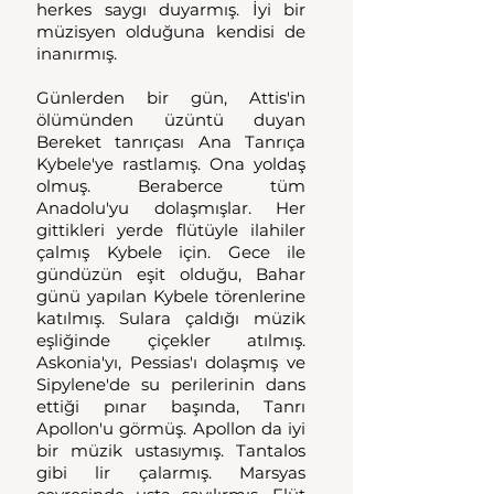
herkes saygı duyarmış. İyi bir 
müzisyen olduğuna kendisi de 
inanırmış.
Günlerden bir gün, Attis'in 
ölümünden üzüntü duyan 
Bereket tanrıçası Ana Tanrıça 
Kybele'ye rastlamış. Ona yoldaş 
olmuş. Beraberce tüm 
Anadolu'yu dolaşmışlar. Her 
gittikleri yerde flütüyle ilahiler 
çalmış Kybele için. Gece ile 
gündüzün eşit olduğu, Bahar 
günü yapılan Kybele törenlerine 
katılmış. Sulara çaldığı müzik 
eşliğinde çiçekler atılmış. 
Askonia'yı, Pessias'ı dolaşmış ve 
Sipylene'de su perilerinin dans 
ettiği pınar başında, Tanrı 
Apollon'u görmüş. Apollon da iyi 
bir müzik ustasıymış. Tantalos 
gibi lir çalarmış. Marsyas 