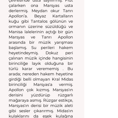
çevresinde usta sayılırmış. Flüt 
çalarken ona Marsyas usta 
derlermiş. Meydan okur Tanrı 
Apollon’a. Beyaz Kartalların 
kuğu gibi Tantalos gölünün ve 
ormanın üzerine süzüldüğü ve 
Manisa lalelerinin açtığı bir gün 
Marsyas ve Tanrı Apollon 
arasında bir müzik yarışması 
başlamış. Su perileri hakem 
heyetindeymiş. Dokuz peri 
çalınan müzik içinde hangisinin 
birinciliğe layık olduğuna bir 
türlü karar verememiş . Bu 
arada; nereden hakem heyetine 
girdiği belli olmayan Kral Midas 
birinciliği Marsyas'a vermiş. 
Apollon çok kızmış. Marsyas'ın 
derisini yüzdürüp rüzgarlı 
mağaraya asmış. Rüzgar estikçe, 
Marsyas'ın derisi bir müzik aleti 
gibi sesler çıkarırmış. Midas'ın 
kulaklarını da eşek kulağına 