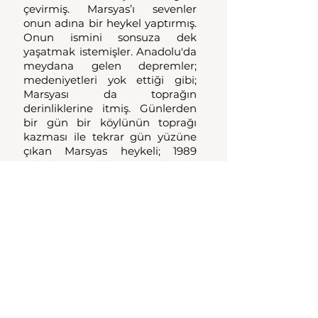
çevirmiş. Marsyas’ı sevenler 
onun adına bir heykel yaptırmış. 
Onun ismini sonsuza dek 
yaşatmak istemişler. Anadolu'da 
meydana gelen depremler; 
medeniyetleri yok ettiği gibi; 
Marsyası da toprağın 
derinliklerine itmiş. Günlerden 
bir gün bir köylünün toprağı 
kazması ile tekrar gün yüzüne 
çıkan Marsyas heykeli; 1989 
yılında Sarıgöl'den satın alınarak 
Amerika'ya kaçırılmış. 
Devletimizin girişimleri ile 1995 
senesinde, tekrar geri alınan 
Marsyas heykeli, Manisa'ya 
getirilerek müzeye konmuştur. 
Antik dönemden bugüne 
uzanan Marsyas adına yapılacak 
müzik festivalleri ile Manisa ön 
plana çıkartılabilir.