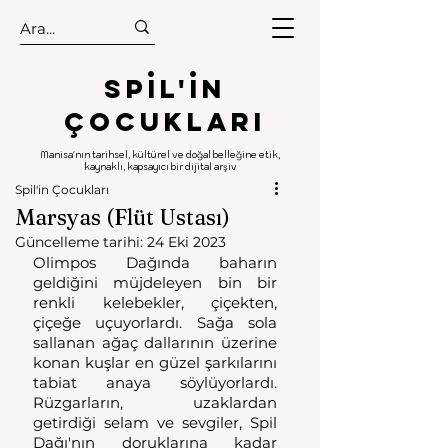
.
.
Spıl'in
Çocukları
Manisa'nın tarihsel, kültürel ve doğal belleğine etik,
kaynaklı, kapsayıcı bir dijital arşiv
Spil'in Çocukları
Marsyas (Flüt Ustası)
Güncelleme tarihi:
24 Eki 2023
Olimpos Dağında baharın 
geldiğini müjdeleyen bin bir 
renkli kelebekler, çiçekten, 
çiçeğe uçuyorlardı. Sağa sola 
sallanan ağaç dallarının üzerine 
konan kuşlar en güzel şarkılarını 
tabiat anaya söylüyorlardı. 
Rüzgarların, uzaklardan 
getirdiği selam ve sevgiler, Spil 
Dağı'nın doruklarına kadar 