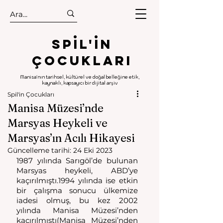
.
.
Spıl'in
Çocukları
Manisa'nın tarihsel, kültürel ve doğal belleğine etik,
kaynaklı, kapsayıcı bir dijital arşiv
Spil'in Çocukları
Manisa Müzesi’nde
Marsyas Heykeli ve
Marsyas’ın Acılı Hikayesi
Güncelleme tarihi:
24 Eki 2023
1987 yılında Sarıgöl’de bulunan 
Marsyas heykeli, ABD’ye 
kaçırılmıştı.1994 yılında ise etkin 
bir çalışma sonucu ülkemize 
iadesi olmuş, bu kez 2002 
yılında Manisa Müzesi’nden 
kaçırılmıştı(Manisa Müzesi’nden 