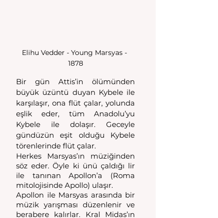
Elihu Vedder - Young Marsyas - 
1878
Bir gün Attis’in ölümünden 
büyük üzüntü duyan Kybele ile 
karşılaşır, ona flüt çalar, yolunda 
eşlik eder, tüm Anadolu’yu 
Kybele ile dolaşır. Geceyle 
gündüzün eşit olduğu Kybele 
törenlerinde flüt çalar. 
Herkes Marsyas’ın müziğinden 
söz eder. Öyle ki ünü çaldığı lir 
ile tanınan Apollon’a (Roma 
mitolojisinde Apollo) ulaşır.
Apollon ile Marsyas arasında bir 
müzik yarışması düzenlenir ve 
berabere kalırlar. Kral Midas’ın 