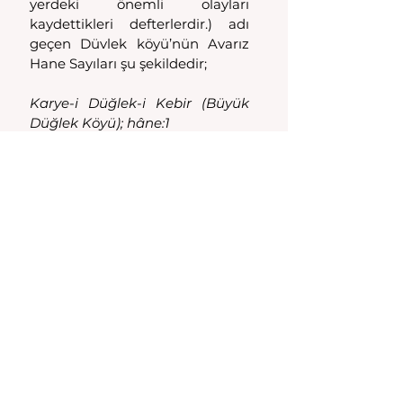
yerdeki önemli olayları 
kaydettikleri defterlerdir.) adı 
geçen Düvlek köyü’nün Avarız 
Hane Sayıları şu şekildedir;
Karye-i Düğlek-i Kebir (Büyük 
Düğlek Köyü); hâne:1
Karye-i Düğlek-i Sagir (Küçük 
Düğlek Köyü);  hâne:1
İki kayıttaki Avarız Hane 
Sayıları'na bakıldığında Düvlek 
Köyü'nün çok zengin bir köy 
olmadığı anlaşılmakta. Büyük 
Düğlek Köyü'nde ise 1808-1809 
yılları arasında Avarız 
mükellefinin bire düştüğü 
görülmekte.