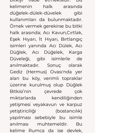
kelimenin halk arasında  
düğelek-dülek-düvelek gibi 
kullanımları da bulunmaktadır. 
Örnek vermek gerekirse bu bitki 
halk arasında; Acı Kavun,Cırtlak, 
Eşek Hıyarı, İt Hıyarı, Bırtlangıç 
isimleri yanında Acı Dülek, Acı 
Düğlek, Acı Düğelek, Karga 
Düveleği, gibi isimlerle de 
anılmaktadır. Sonuç olarak 
Gediz (Hermus) Ovası'nda yer 
alan bu köy, verimli topraklar 
üzerine kurulmuş olup Düğlek 
Bitkisi’nin çevrede çok 
miktarlarda kendiliğinden 
yetişmesi veyakavun ve karpuz 
yetiştiriciliği (bostancılık) 
yapılması sebebiyle bu isimle 
anılması muhtemeldir. Bu 
kelime Rumca da ise devlek, 