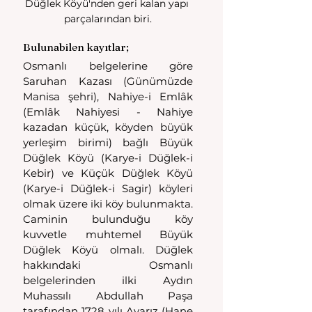
Düğlek Köyü'nden geri kalan yapı 
parçalarından biri.
Bulunabilen kayıtlar;
Osmanlı belgelerine göre 
Saruhan Kazası (Günümüzde 
Manisa şehri), Nahiye-i Emlâk 
(Emlâk Nahiyesi - Nahiye 
kazadan küçük, köyden büyük 
yerleşim birimi) bağlı Büyük 
Düğlek Köyü (Karye-i Düğlek-i 
Kebir) ve Küçük Düğlek Köyü 
(Karye-i Düğlek-i Sagir) köyleri 
olmak üzere iki köy bulunmakta. 
Caminin bulunduğu köy 
kuvvetle muhtemel Büyük 
Düğlek Köyü olmalı. Düğlek 
hakkındaki Osmanlı 
belgelerinden ilki Aydın 
Muhassılı Abdullah Paşa 
tarafından 1728 yılı Avarız (Hane 