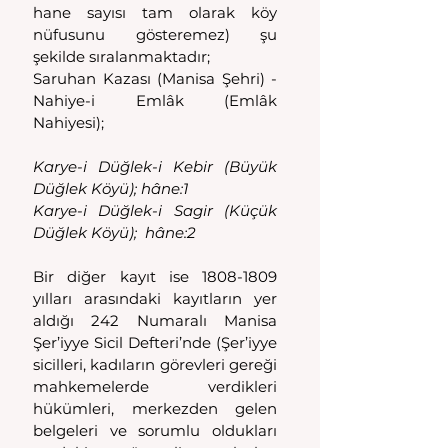
hane sayısı tam olarak köy 
nüfusunu gösteremez) şu 
şekilde sıralanmaktadır;
Saruhan Kazası (Manisa Şehri) - 
Nahiye-i Emlâk (Emlâk 
Nahiyesi);
Karye-i Düğlek-i Kebir (Büyük 
Düğlek Köyü); hâne:1
Karye-i Düğlek-i Sagir (Küçük 
Düğlek Köyü);  hâne:2
Bir diğer kayıt ise 1808-1809 
yılları arasındaki kayıtların yer 
aldığı 242 Numaralı Manisa 
Şer’iyye Sicil Defteri’nde (Şer’iyye 
sicilleri, kadıların görevleri gereği 
mahkemelerde verdikleri 
hükümleri, merkezden gelen 
belgeleri ve sorumlu oldukları 