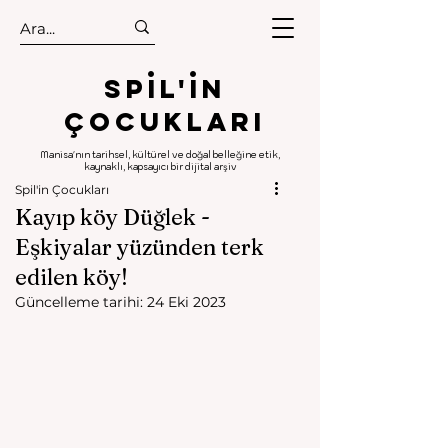
.
.
Spıl'in
Çocukları
Manisa'nın tarihsel, kültürel ve doğal belleğine etik,
kaynaklı, kapsayıcı bir dijital arşiv
Spil'in Çocukları
Kayıp köy Düğlek -
Eşkiyalar yüzünden terk
edilen köy!
Güncelleme tarihi:
24 Eki 2023