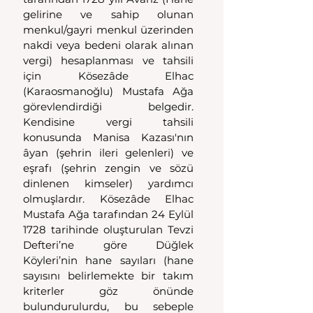
gelirine ve sahip olunan 
menkul/gayri menkul üzerinden 
nakdi veya bedeni olarak alınan 
vergi) hesaplanması ve tahsili 
için Kösezâde Elhac 
(Karaosmanoğlu) Mustafa Ağa 
görevlendirdiği belgedir. 
Kendisine vergi tahsili 
konusunda Manisa Kazası'nın 
âyan (şehrin ileri gelenleri) ve 
eşrafı (şehrin zengin ve sözü 
dinlenen kimseler) yardımcı 
olmuşlardır. Kösezâde Elhac 
Mustafa Ağa tarafından 24 Eylül 
1728 tarihinde oluşturulan Tevzi 
Defteri’ne göre Düğlek 
Köyleri’nin hane sayıları (hane 
sayısını belirlemekte bir takım 
kriterler göz önünde 
bulundurulurdu, bu sebeple 