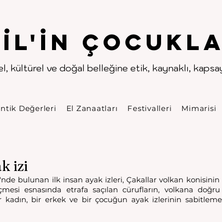
.
.
pıl'in Çocukla
l, kültürel ve doğal belleğine etik, kaynaklı, kapsayı
ntik Değerleri
El Zanaatları
Festivalleri
Mimarisi
k izi
ü'nde bulunan ilk insan ayak izleri, Çakallar volkan konisini
eçmesi esnasında etrafa saçılan cürufların, volkana doğru
 kadın, bir erkek ve bir çocuğun ayak izlerinin sabitlem