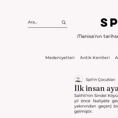
S
Manisa'nın tarihse
Medeniyetleri
Antik Kentleri
A
Spil'in Çocukları
İlk insan aya
Salihli’nin Sindel Köy
yıl önce faaliyete g
yakınından geçen) bir
gelmiştir. 