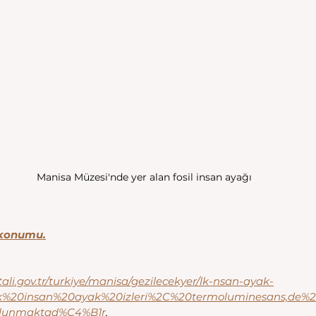
Manisa Müzesi'nde yer alan fosil insan ayağı
n konumu.
ali.gov.tr/turkiye/manisa/gezilecekyer/lk-nsan-ayak-
0lk%20insan%20ayak%20izleri%2C%20termoluminesans,de
ulunmaktad%C4%B1r
.