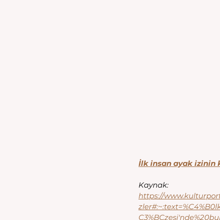
İlk insan ayak izini
Kaynak:
https://www.kulturport
zler#:~:text=%C4%B
C3%BCzesi'nde%20b