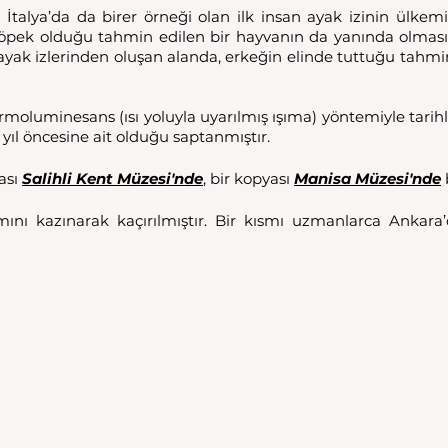
İtalya’da da birer örneği olan ilk insan ayak izinin ülkemiz
ö
pek olduğu tahmin edilen bir hayvanın da yanında olmasıdır
yak izlerinden oluşan alanda, erkeğin elinde tuttuğu tahmin 
termoluminesans (ısı yoluyla uyarılmış ışıma) yöntemiyle tarihle
in yıl öncesine ait olduğu saptanmıştır.
ası 
Salihli Kent Müzesi'nde
, bir kopyası 
Manisa Müzesi'nde
smını kazınarak kaçırılmıştır. Bir kısmı uzmanlarca Ankara