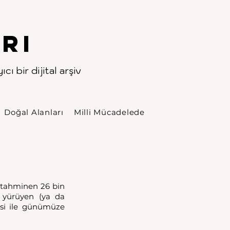
rı
cı bir dijital arşiv
Doğal Alanları
Milli Mücadelede
n tahminen 26 bin 
 yürüyen (ya da 
esi ile günümüze 